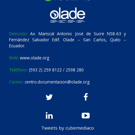
Dirección:
Av. Mariscal Antonio José de Sucre N58-63 y
Fernández Salvador Edif. Olade – San Carlos, Quito –
Ecuador.
Web:
www.olade.org
Teléfono:
(593 2) 259 8122 / 2598 280
Correo:
centro.documentacion@olade.org
Tweets by cubemediaco