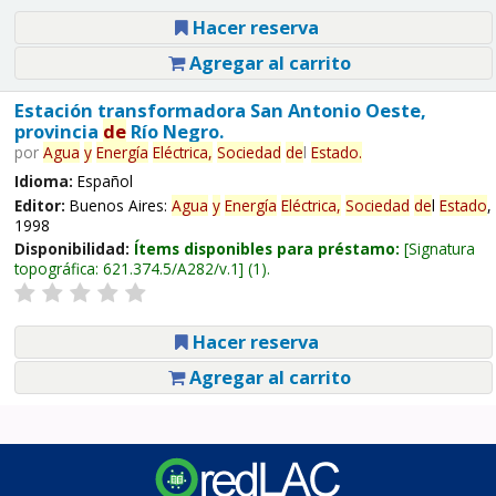
Hacer reserva
Agregar al carrito
Estación transformadora San Antonio Oeste,
provincia
de
Río Negro.
por
Agua
y
Energía
Eléctrica,
Sociedad
de
l
Estado
.
Idioma:
Español
Editor:
Buenos Aires:
Agua
y
Energía
Eléctrica,
Sociedad
de
l
Estado
,
1998
Disponibilidad:
Ítems disponibles para préstamo:
Signatura
topográfica:
621.374.5/A282/v.1
(1).
Hacer reserva
Agregar al carrito