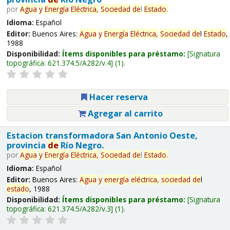
por
Agua
y
Energía
Eléctrica,
Sociedad
de
l
Estado
.
Idioma:
Español
Editor:
Buenos Aires:
Agua
y
Energía
Eléctrica,
Sociedad
de
l
Estado
,
1988
Disponibilidad:
Ítems disponibles para préstamo:
Signatura
topográfica:
621.374.5/A282/v.4
(1).
Hacer reserva
Agregar al carrito
Estacion transformadora San Antonio Oeste,
provincia
de
Río Negro.
por
Agua
y
Energía
Eléctrica,
Sociedad
de
l
Estado
.
Idioma:
Español
Editor:
Buenos Aires:
Agua
y
energía
eléctrica,
sociedad
de
l
estado
, 1988
Disponibilidad:
Ítems disponibles para préstamo:
Signatura
topográfica:
621.374.5/A282/v.3
(1).