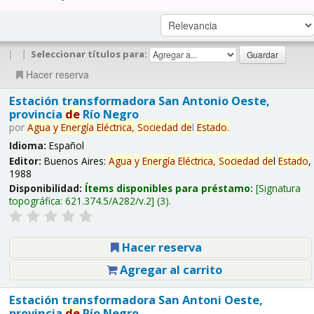
|
|
Seleccionar títulos para:
Hacer reserva
Estación transformadora San Antonio Oeste,
provincia
de
Río Negro
por
Agua
y
Energía
Eléctrica,
Sociedad
de
l
Estado
.
Idioma:
Español
Editor:
Buenos Aires:
Agua
y
Energía
Eléctrica,
Sociedad
de
l
Estado
,
1988
Disponibilidad:
Ítems disponibles para préstamo:
Signatura
topográfica:
621.374.5/A282/v.2
(3).
Hacer reserva
Agregar al carrito
Estación transformadora San Antoni Oeste,
provincia
de
Río Negro