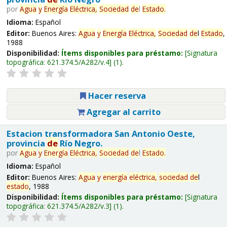
por
Agua
y
Energía
Eléctrica,
Sociedad
de
l
Estado
.
Idioma:
Español
Editor:
Buenos Aires:
Agua
y
Energía
Eléctrica,
Sociedad
de
l
Estado
,
1988
Disponibilidad:
Ítems disponibles para préstamo:
Signatura
topográfica:
621.374.5/A282/v.4
(1).
Hacer reserva
Agregar al carrito
Estacion transformadora San Antonio Oeste,
provincia
de
Río Negro.
por
Agua
y
Energía
Eléctrica,
Sociedad
de
l
Estado
.
Idioma:
Español
Editor:
Buenos Aires:
Agua
y
energía
eléctrica,
sociedad
de
l
estado
, 1988
Disponibilidad:
Ítems disponibles para préstamo:
Signatura
topográfica:
621.374.5/A282/v.3
(1).