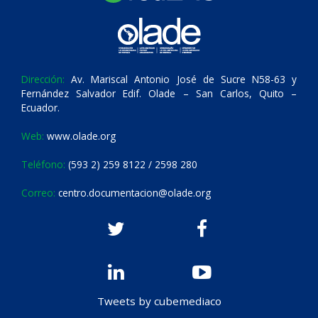
Dirección:
Av. Mariscal Antonio José de Sucre N58-63 y
Fernández Salvador Edif. Olade – San Carlos, Quito –
Ecuador.
Web:
www.olade.org
Teléfono:
(593 2) 259 8122 / 2598 280
Correo:
centro.documentacion@olade.org
Tweets by cubemediaco