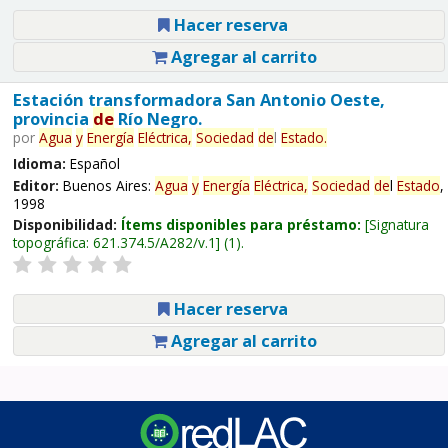
Hacer reserva
Agregar al carrito
Estación transformadora San Antonio Oeste,
provincia
de
Río Negro.
por
Agua
y
Energía
Eléctrica,
Sociedad
de
l
Estado
.
Idioma:
Español
Editor:
Buenos Aires:
Agua
y
Energía
Eléctrica,
Sociedad
de
l
Estado
,
1998
Disponibilidad:
Ítems disponibles para préstamo:
Signatura
topográfica:
621.374.5/A282/v.1
(1).
Hacer reserva
Agregar al carrito