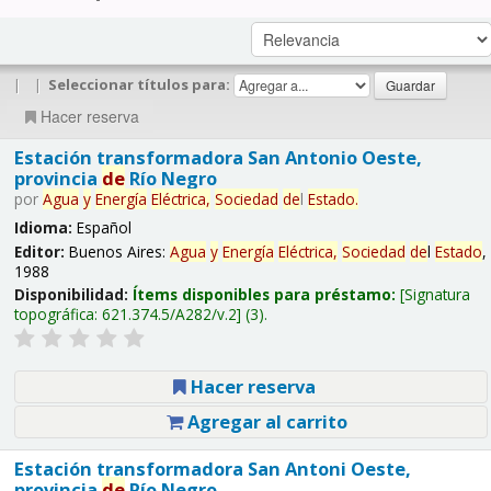
|
|
Seleccionar títulos para:
Hacer reserva
Estación transformadora San Antonio Oeste,
provincia
de
Río Negro
por
Agua
y
Energía
Eléctrica,
Sociedad
de
l
Estado
.
Idioma:
Español
Editor:
Buenos Aires:
Agua
y
Energía
Eléctrica,
Sociedad
de
l
Estado
,
1988
Disponibilidad:
Ítems disponibles para préstamo:
Signatura
topográfica:
621.374.5/A282/v.2
(3).
Hacer reserva
Agregar al carrito
Estación transformadora San Antoni Oeste,
provincia
de
Río Negro