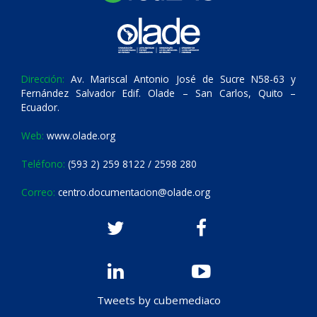
Dirección:
Av. Mariscal Antonio José de Sucre N58-63 y
Fernández Salvador Edif. Olade – San Carlos, Quito –
Ecuador.
Web:
www.olade.org
Teléfono:
(593 2) 259 8122 / 2598 280
Correo:
centro.documentacion@olade.org
Tweets by cubemediaco