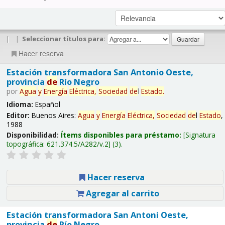
|
|
Seleccionar títulos para:
Hacer reserva
Estación transformadora San Antonio Oeste,
provincia
de
Río Negro
por
Agua
y
Energía
Eléctrica,
Sociedad
de
l
Estado
.
Idioma:
Español
Editor:
Buenos Aires:
Agua
y
Energía
Eléctrica,
Sociedad
de
l
Estado
,
1988
Disponibilidad:
Ítems disponibles para préstamo:
Signatura
topográfica:
621.374.5/A282/v.2
(3).
Hacer reserva
Agregar al carrito
Estación transformadora San Antoni Oeste,
provincia
de
Río Negro