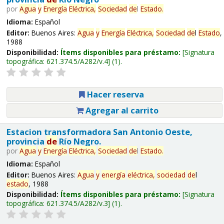
por
Agua
y
Energía
Eléctrica,
Sociedad
de
l
Estado
.
Idioma:
Español
Editor:
Buenos Aires:
Agua
y
Energía
Eléctrica,
Sociedad
de
l
Estado
,
1988
Disponibilidad:
Ítems disponibles para préstamo:
Signatura
topográfica:
621.374.5/A282/v.4
(1).
Hacer reserva
Agregar al carrito
Estacion transformadora San Antonio Oeste,
provincia
de
Río Negro.
por
Agua
y
Energía
Eléctrica,
Sociedad
de
l
Estado
.
Idioma:
Español
Editor:
Buenos Aires:
Agua
y
energía
eléctrica,
sociedad
de
l
estado
, 1988
Disponibilidad:
Ítems disponibles para préstamo:
Signatura
topográfica:
621.374.5/A282/v.3
(1).