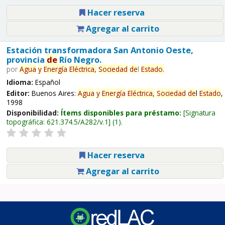
Hacer reserva
Agregar al carrito
Estación transformadora San Antonio Oeste,
provincia
de
Río Negro.
por
Agua
y
Energía
Eléctrica,
Sociedad
de
l
Estado
.
Idioma:
Español
Editor:
Buenos Aires:
Agua
y
Energía
Eléctrica,
Sociedad
de
l
Estado
,
1998
Disponibilidad:
Ítems disponibles para préstamo:
Signatura
topográfica:
621.374.5/A282/v.1
(1).
Hacer reserva
Agregar al carrito