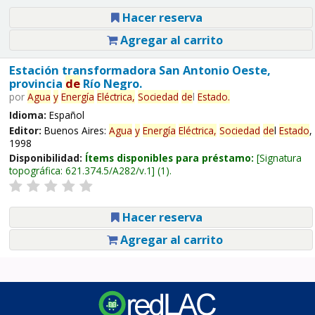
Hacer reserva
Agregar al carrito
Estación transformadora San Antonio Oeste,
provincia
de
Río Negro.
por
Agua
y
Energía
Eléctrica,
Sociedad
de
l
Estado
.
Idioma:
Español
Editor:
Buenos Aires:
Agua
y
Energía
Eléctrica,
Sociedad
de
l
Estado
,
1998
Disponibilidad:
Ítems disponibles para préstamo:
Signatura
topográfica:
621.374.5/A282/v.1
(1).
Hacer reserva
Agregar al carrito