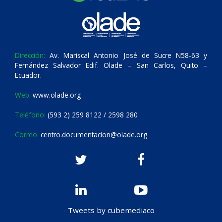
Dirección:
Av. Mariscal Antonio José de Sucre N58-63 y
Fernández Salvador Edif. Olade – San Carlos, Quito –
Ecuador.
Web:
www.olade.org
Teléfono:
(593 2) 259 8122 / 2598 280
Correo:
centro.documentacion@olade.org
Tweets by cubemediaco