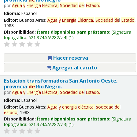
por
Agua
y
Energía
Eléctrica,
Sociedad
de
l
Estado
.
Idioma:
Español
Editor:
Buenos Aires:
Agua
y
Energía
Eléctrica,
Sociedad
de
l
Estado
,
1988
Disponibilidad:
Ítems disponibles para préstamo:
Signatura
topográfica:
621.374.5/A282/v.4
(1).
Hacer reserva
Agregar al carrito
Estacion transformadora San Antonio Oeste,
provincia
de
Río Negro.
por
Agua
y
Energía
Eléctrica,
Sociedad
de
l
Estado
.
Idioma:
Español
Editor:
Buenos Aires:
Agua
y
energía
eléctrica,
sociedad
de
l
estado
, 1988
Disponibilidad:
Ítems disponibles para préstamo:
Signatura
topográfica:
621.374.5/A282/v.3
(1).