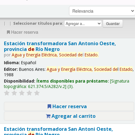
|
|
Seleccionar títulos para:
Hacer reserva
Estación transformadora San Antonio Oeste,
provincia
de
Río Negro
por
Agua
y
Energía
Eléctrica,
Sociedad
de
l
Estado
.
Idioma:
Español
Editor:
Buenos Aires:
Agua
y
Energía
Eléctrica,
Sociedad
de
l
Estado
,
1988
Disponibilidad:
Ítems disponibles para préstamo:
Signatura
topográfica:
621.374.5/A282/v.2
(3).
Hacer reserva
Agregar al carrito
Estación transformadora San Antoni Oeste,
provincia
de
Río Negro