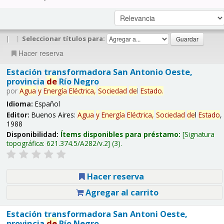
|
|
Seleccionar títulos para:
Hacer reserva
Estación transformadora San Antonio Oeste,
provincia
de
Río Negro
por
Agua
y
Energía
Eléctrica,
Sociedad
de
l
Estado
.
Idioma:
Español
Editor:
Buenos Aires:
Agua
y
Energía
Eléctrica,
Sociedad
de
l
Estado
,
1988
Disponibilidad:
Ítems disponibles para préstamo:
Signatura
topográfica:
621.374.5/A282/v.2
(3).
Hacer reserva
Agregar al carrito
Estación transformadora San Antoni Oeste,
provincia
de
Río Negro