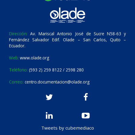
Dirección:
Av. Mariscal Antonio José de Sucre N58-63 y
Fernández Salvador Edif. Olade – San Carlos, Quito –
Ecuador.
Web:
www.olade.org
Teléfono:
(593 2) 259 8122 / 2598 280
Correo:
centro.documentacion@olade.org
Tweets by cubemediaco