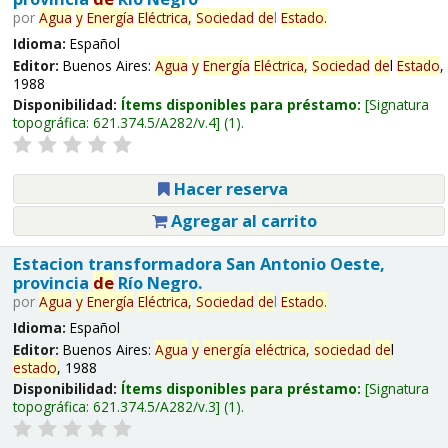
por
Agua
y
Energía
Eléctrica,
Sociedad
de
l
Estado
.
Idioma:
Español
Editor:
Buenos Aires:
Agua
y
Energía
Eléctrica,
Sociedad
de
l
Estado
,
1988
Disponibilidad:
Ítems disponibles para préstamo:
Signatura
topográfica:
621.374.5/A282/v.4
(1).
Hacer reserva
Agregar al carrito
Estacion transformadora San Antonio Oeste,
provincia
de
Río Negro.
por
Agua
y
Energía
Eléctrica,
Sociedad
de
l
Estado
.
Idioma:
Español
Editor:
Buenos Aires:
Agua
y
energía
eléctrica,
sociedad
de
l
estado
, 1988
Disponibilidad:
Ítems disponibles para préstamo:
Signatura
topográfica:
621.374.5/A282/v.3
(1).