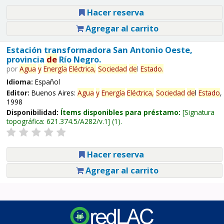
Hacer reserva
Agregar al carrito
Estación transformadora San Antonio Oeste,
provincia
de
Río Negro.
por
Agua
y
Energía
Eléctrica,
Sociedad
de
l
Estado
.
Idioma:
Español
Editor:
Buenos Aires:
Agua
y
Energía
Eléctrica,
Sociedad
de
l
Estado
,
1998
Disponibilidad:
Ítems disponibles para préstamo:
Signatura
topográfica:
621.374.5/A282/v.1
(1).
Hacer reserva
Agregar al carrito