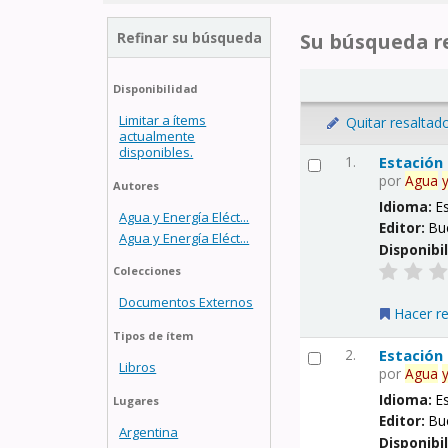
Refinar su búsqueda
Su búsqueda re
Disponibilidad
Limitar a ítems
Quitar resaltad
actualmente
disponibles.
1.
Estación
por
Agua
Autores
Idioma:
E
Agua y Energía Eléct...
Editor:
Bu
Agua y Energía Eléct...
Disponibi
Colecciones
Documentos Externos
Hacer r
Tipos de ítem
2.
Estación
Libros
por
Agua
Idioma:
E
Lugares
Editor:
Bu
Argentina
Disponibi