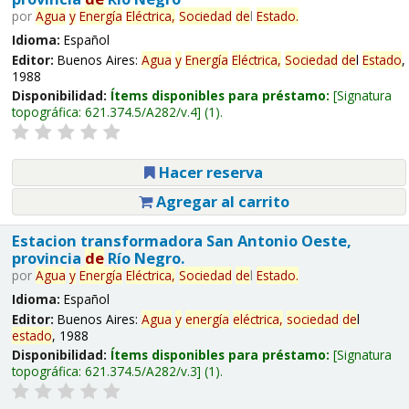
por
Agua
y
Energía
Eléctrica,
Sociedad
de
l
Estado
.
Idioma:
Español
Editor:
Buenos Aires:
Agua
y
Energía
Eléctrica,
Sociedad
de
l
Estado
,
1988
Disponibilidad:
Ítems disponibles para préstamo:
Signatura
topográfica:
621.374.5/A282/v.4
(1).
Hacer reserva
Agregar al carrito
Estacion transformadora San Antonio Oeste,
provincia
de
Río Negro.
por
Agua
y
Energía
Eléctrica,
Sociedad
de
l
Estado
.
Idioma:
Español
Editor:
Buenos Aires:
Agua
y
energía
eléctrica,
sociedad
de
l
estado
, 1988
Disponibilidad:
Ítems disponibles para préstamo:
Signatura
topográfica:
621.374.5/A282/v.3
(1).