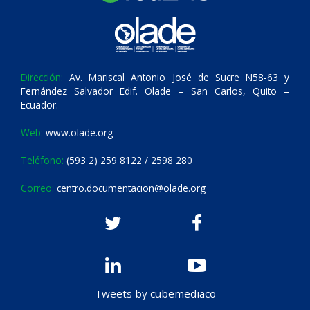
Dirección:
Av. Mariscal Antonio José de Sucre N58-63 y
Fernández Salvador Edif. Olade – San Carlos, Quito –
Ecuador.
Web:
www.olade.org
Teléfono:
(593 2) 259 8122 / 2598 280
Correo:
centro.documentacion@olade.org
Tweets by cubemediaco