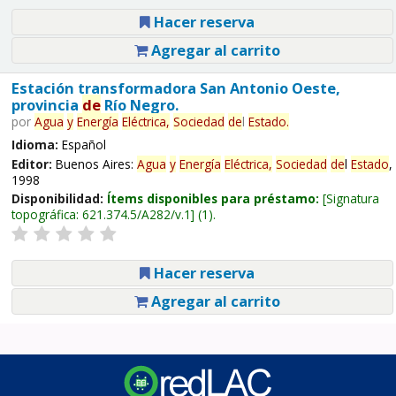
Hacer reserva
Agregar al carrito
Estación transformadora San Antonio Oeste,
provincia
de
Río Negro.
por
Agua
y
Energía
Eléctrica,
Sociedad
de
l
Estado
.
Idioma:
Español
Editor:
Buenos Aires:
Agua
y
Energía
Eléctrica,
Sociedad
de
l
Estado
,
1998
Disponibilidad:
Ítems disponibles para préstamo:
Signatura
topográfica:
621.374.5/A282/v.1
(1).
Hacer reserva
Agregar al carrito