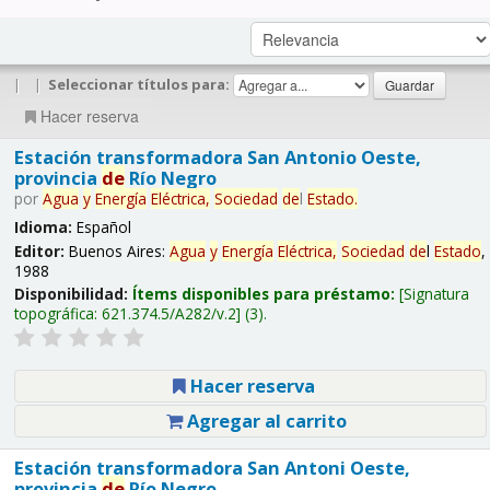
|
|
Seleccionar títulos para:
Hacer reserva
Estación transformadora San Antonio Oeste,
provincia
de
Río Negro
por
Agua
y
Energía
Eléctrica,
Sociedad
de
l
Estado
.
Idioma:
Español
Editor:
Buenos Aires:
Agua
y
Energía
Eléctrica,
Sociedad
de
l
Estado
,
1988
Disponibilidad:
Ítems disponibles para préstamo:
Signatura
topográfica:
621.374.5/A282/v.2
(3).
Hacer reserva
Agregar al carrito
Estación transformadora San Antoni Oeste,
provincia
de
Río Negro