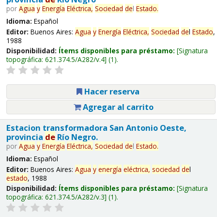
por
Agua
y
Energía
Eléctrica,
Sociedad
de
l
Estado
.
Idioma:
Español
Editor:
Buenos Aires:
Agua
y
Energía
Eléctrica,
Sociedad
de
l
Estado
,
1988
Disponibilidad:
Ítems disponibles para préstamo:
Signatura
topográfica:
621.374.5/A282/v.4
(1).
Hacer reserva
Agregar al carrito
Estacion transformadora San Antonio Oeste,
provincia
de
Río Negro.
por
Agua
y
Energía
Eléctrica,
Sociedad
de
l
Estado
.
Idioma:
Español
Editor:
Buenos Aires:
Agua
y
energía
eléctrica,
sociedad
de
l
estado
, 1988
Disponibilidad:
Ítems disponibles para préstamo:
Signatura
topográfica:
621.374.5/A282/v.3
(1).