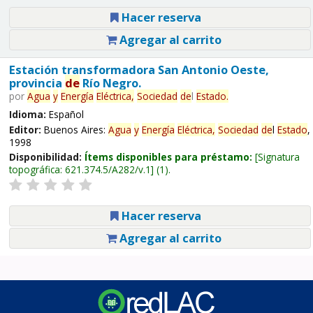
Hacer reserva
Agregar al carrito
Estación transformadora San Antonio Oeste,
provincia
de
Río Negro.
por
Agua
y
Energía
Eléctrica,
Sociedad
de
l
Estado
.
Idioma:
Español
Editor:
Buenos Aires:
Agua
y
Energía
Eléctrica,
Sociedad
de
l
Estado
,
1998
Disponibilidad:
Ítems disponibles para préstamo:
Signatura
topográfica:
621.374.5/A282/v.1
(1).
Hacer reserva
Agregar al carrito