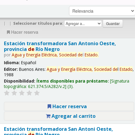
|
|
Seleccionar títulos para:
Hacer reserva
Estación transformadora San Antonio Oeste,
provincia
de
Río Negro
por
Agua
y
Energía
Eléctrica,
Sociedad
de
l
Estado
.
Idioma:
Español
Editor:
Buenos Aires:
Agua
y
Energía
Eléctrica,
Sociedad
de
l
Estado
,
1988
Disponibilidad:
Ítems disponibles para préstamo:
Signatura
topográfica:
621.374.5/A282/v.2
(3).
Hacer reserva
Agregar al carrito
Estación transformadora San Antoni Oeste,
provincia
de
Río Negro