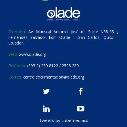
Dirección:
Av. Mariscal Antonio José de Sucre N58-63 y
Fernández Salvador Edif. Olade – San Carlos, Quito –
Ecuador.
Web:
www.olade.org
Teléfono:
(593 2) 259 8122 / 2598 280
Correo:
centro.documentacion@olade.org
Tweets by cubemediaco