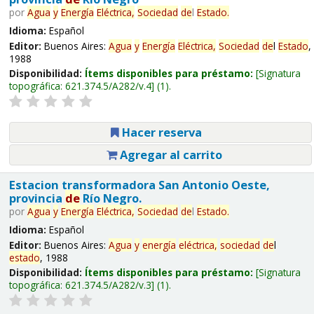
por
Agua
y
Energía
Eléctrica,
Sociedad
de
l
Estado
.
Idioma:
Español
Editor:
Buenos Aires:
Agua
y
Energía
Eléctrica,
Sociedad
de
l
Estado
,
1988
Disponibilidad:
Ítems disponibles para préstamo:
Signatura
topográfica:
621.374.5/A282/v.4
(1).
Hacer reserva
Agregar al carrito
Estacion transformadora San Antonio Oeste,
provincia
de
Río Negro.
por
Agua
y
Energía
Eléctrica,
Sociedad
de
l
Estado
.
Idioma:
Español
Editor:
Buenos Aires:
Agua
y
energía
eléctrica,
sociedad
de
l
estado
, 1988
Disponibilidad:
Ítems disponibles para préstamo:
Signatura
topográfica:
621.374.5/A282/v.3
(1).