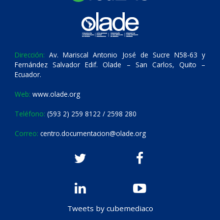
Dirección:
Av. Mariscal Antonio José de Sucre N58-63 y
Fernández Salvador Edif. Olade – San Carlos, Quito –
Ecuador.
Web:
www.olade.org
Teléfono:
(593 2) 259 8122 / 2598 280
Correo:
centro.documentacion@olade.org
Tweets by cubemediaco