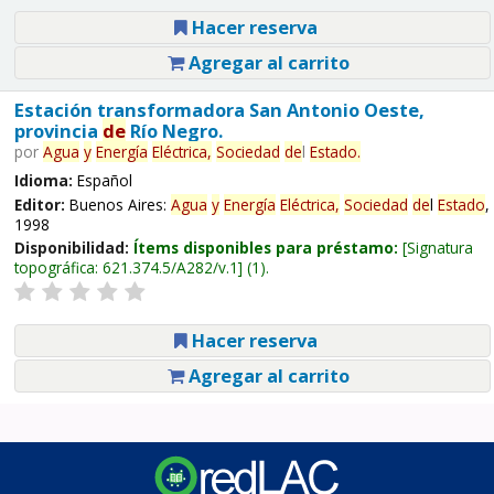
Hacer reserva
Agregar al carrito
Estación transformadora San Antonio Oeste,
provincia
de
Río Negro.
por
Agua
y
Energía
Eléctrica,
Sociedad
de
l
Estado
.
Idioma:
Español
Editor:
Buenos Aires:
Agua
y
Energía
Eléctrica,
Sociedad
de
l
Estado
,
1998
Disponibilidad:
Ítems disponibles para préstamo:
Signatura
topográfica:
621.374.5/A282/v.1
(1).
Hacer reserva
Agregar al carrito