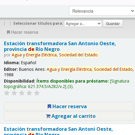
|
|
Seleccionar títulos para:
Hacer reserva
Estación transformadora San Antonio Oeste,
provincia
de
Río Negro
por
Agua
y
Energía
Eléctrica,
Sociedad
de
l
Estado
.
Idioma:
Español
Editor:
Buenos Aires:
Agua
y
Energía
Eléctrica,
Sociedad
de
l
Estado
,
1988
Disponibilidad:
Ítems disponibles para préstamo:
Signatura
topográfica:
621.374.5/A282/v.2
(3).
Hacer reserva
Agregar al carrito
Estación transformadora San Antoni Oeste,
provincia
de
Río Negro