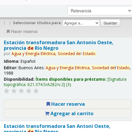
|
|
Seleccionar títulos para:
Hacer reserva
Estación transformadora San Antonio Oeste,
provincia
de
Río Negro
por
Agua
y
Energía
Eléctrica,
Sociedad
de
l
Estado
.
Idioma:
Español
Editor:
Buenos Aires:
Agua
y
Energía
Eléctrica,
Sociedad
de
l
Estado
,
1988
Disponibilidad:
Ítems disponibles para préstamo:
Signatura
topográfica:
621.374.5/A282/v.2
(3).
Hacer reserva
Agregar al carrito
Estación transformadora San Antoni Oeste,
provincia
de
Río Negro