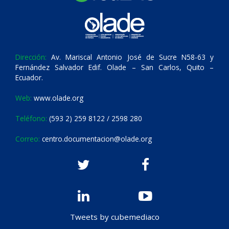
Dirección:
Av. Mariscal Antonio José de Sucre N58-63 y
Fernández Salvador Edif. Olade – San Carlos, Quito –
Ecuador.
Web:
www.olade.org
Teléfono:
(593 2) 259 8122 / 2598 280
Correo:
centro.documentacion@olade.org
Tweets by cubemediaco