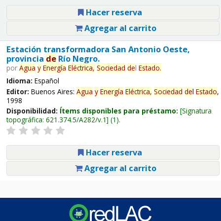
Hacer reserva
Agregar al carrito
Estación transformadora San Antonio Oeste,
provincia
de
Río Negro.
por
Agua
y
Energía
Eléctrica,
Sociedad
de
l
Estado
.
Idioma:
Español
Editor:
Buenos Aires:
Agua
y
Energía
Eléctrica,
Sociedad
de
l
Estado
,
1998
Disponibilidad:
Ítems disponibles para préstamo:
Signatura
topográfica:
621.374.5/A282/v.1
(1).
Hacer reserva
Agregar al carrito