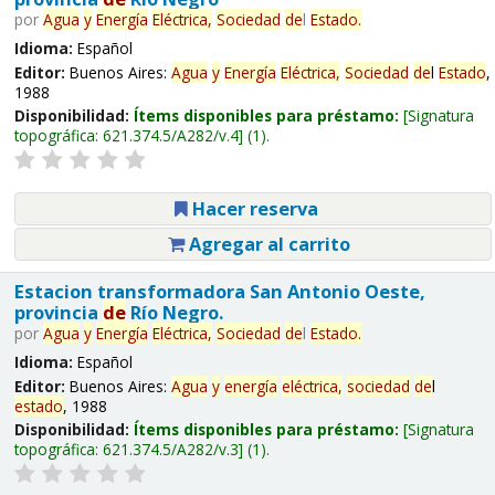
por
Agua
y
Energía
Eléctrica,
Sociedad
de
l
Estado
.
Idioma:
Español
Editor:
Buenos Aires:
Agua
y
Energía
Eléctrica,
Sociedad
de
l
Estado
,
1988
Disponibilidad:
Ítems disponibles para préstamo:
Signatura
topográfica:
621.374.5/A282/v.4
(1).
Hacer reserva
Agregar al carrito
Estacion transformadora San Antonio Oeste,
provincia
de
Río Negro.
por
Agua
y
Energía
Eléctrica,
Sociedad
de
l
Estado
.
Idioma:
Español
Editor:
Buenos Aires:
Agua
y
energía
eléctrica,
sociedad
de
l
estado
, 1988
Disponibilidad:
Ítems disponibles para préstamo:
Signatura
topográfica:
621.374.5/A282/v.3
(1).