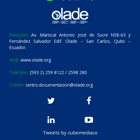
Dirección:
Av. Mariscal Antonio José de Sucre N58-63 y
Fernández Salvador Edif. Olade – San Carlos, Quito –
Ecuador.
Web:
www.olade.org
Teléfono:
(593 2) 259 8122 / 2598 280
Correo:
centro.documentacion@olade.org
Tweets by cubemediaco