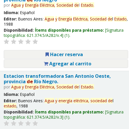
por
Agua
y
Energía
Eléctrica,
Sociedad
de
l
Estado
.
Idioma:
Español
Editor:
Buenos Aires:
Agua
y
Energía
Eléctrica,
Sociedad
de
l
Estado
,
1988
Disponibilidad:
Ítems disponibles para préstamo:
Signatura
topográfica:
621.374.5/A282/v.4
(1).
Hacer reserva
Agregar al carrito
Estacion transformadora San Antonio Oeste,
provincia
de
Río Negro.
por
Agua
y
Energía
Eléctrica,
Sociedad
de
l
Estado
.
Idioma:
Español
Editor:
Buenos Aires:
Agua
y
energía
eléctrica,
sociedad
de
l
estado
, 1988
Disponibilidad:
Ítems disponibles para préstamo:
Signatura
topográfica:
621.374.5/A282/v.3
(1).