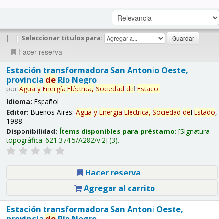
|
|
Seleccionar títulos para:
Hacer reserva
Estación transformadora San Antonio Oeste,
provincia
de
Río Negro
por
Agua
y
Energía
Eléctrica,
Sociedad
de
l
Estado
.
Idioma:
Español
Editor:
Buenos Aires:
Agua
y
Energía
Eléctrica,
Sociedad
de
l
Estado
,
1988
Disponibilidad:
Ítems disponibles para préstamo:
Signatura
topográfica:
621.374.5/A282/v.2
(3).
Hacer reserva
Agregar al carrito
Estación transformadora San Antoni Oeste,
provincia
de
Río Negro