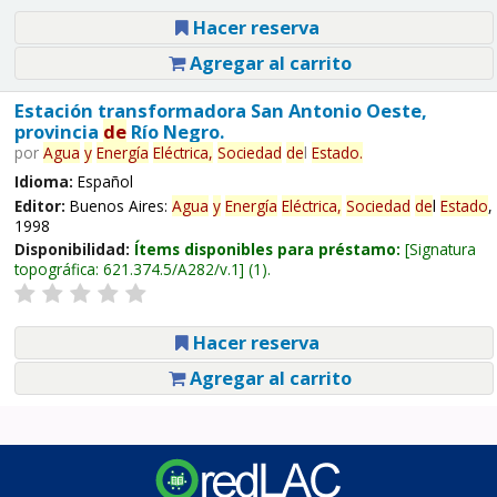
Hacer reserva
Agregar al carrito
Estación transformadora San Antonio Oeste,
provincia
de
Río Negro.
por
Agua
y
Energía
Eléctrica,
Sociedad
de
l
Estado
.
Idioma:
Español
Editor:
Buenos Aires:
Agua
y
Energía
Eléctrica,
Sociedad
de
l
Estado
,
1998
Disponibilidad:
Ítems disponibles para préstamo:
Signatura
topográfica:
621.374.5/A282/v.1
(1).
Hacer reserva
Agregar al carrito