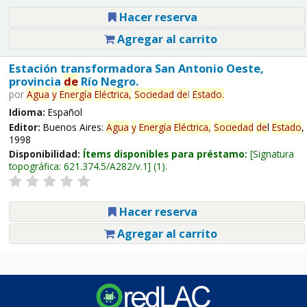
Hacer reserva
Agregar al carrito
Estación transformadora San Antonio Oeste,
provincia
de
Río Negro.
por
Agua
y
Energía
Eléctrica,
Sociedad
de
l
Estado
.
Idioma:
Español
Editor:
Buenos Aires:
Agua
y
Energía
Eléctrica,
Sociedad
de
l
Estado
,
1998
Disponibilidad:
Ítems disponibles para préstamo:
Signatura
topográfica:
621.374.5/A282/v.1
(1).
Hacer reserva
Agregar al carrito