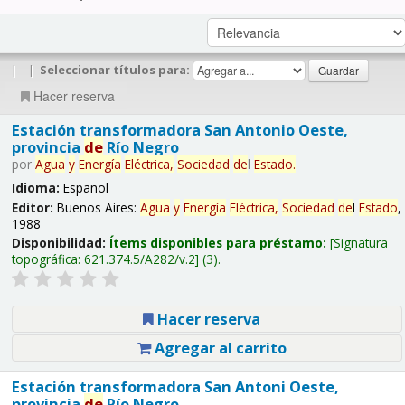
|
|
Seleccionar títulos para:
Hacer reserva
Estación transformadora San Antonio Oeste,
provincia
de
Río Negro
por
Agua
y
Energía
Eléctrica,
Sociedad
de
l
Estado
.
Idioma:
Español
Editor:
Buenos Aires:
Agua
y
Energía
Eléctrica,
Sociedad
de
l
Estado
,
1988
Disponibilidad:
Ítems disponibles para préstamo:
Signatura
topográfica:
621.374.5/A282/v.2
(3).
Hacer reserva
Agregar al carrito
Estación transformadora San Antoni Oeste,
provincia
de
Río Negro