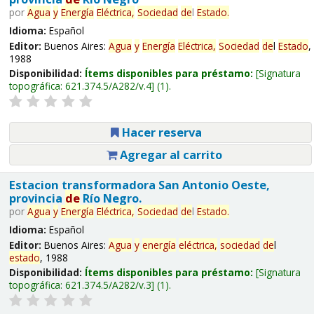
por
Agua
y
Energía
Eléctrica,
Sociedad
de
l
Estado
.
Idioma:
Español
Editor:
Buenos Aires:
Agua
y
Energía
Eléctrica,
Sociedad
de
l
Estado
,
1988
Disponibilidad:
Ítems disponibles para préstamo:
Signatura
topográfica:
621.374.5/A282/v.4
(1).
Hacer reserva
Agregar al carrito
Estacion transformadora San Antonio Oeste,
provincia
de
Río Negro.
por
Agua
y
Energía
Eléctrica,
Sociedad
de
l
Estado
.
Idioma:
Español
Editor:
Buenos Aires:
Agua
y
energía
eléctrica,
sociedad
de
l
estado
, 1988
Disponibilidad:
Ítems disponibles para préstamo:
Signatura
topográfica:
621.374.5/A282/v.3
(1).