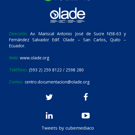
Dirección:
Av. Mariscal Antonio José de Sucre N58-63 y
Fernández Salvador Edif. Olade – San Carlos, Quito –
Ecuador.
Web:
www.olade.org
Teléfono:
(593 2) 259 8122 / 2598 280
Correo:
centro.documentacion@olade.org
Tweets by cubemediaco