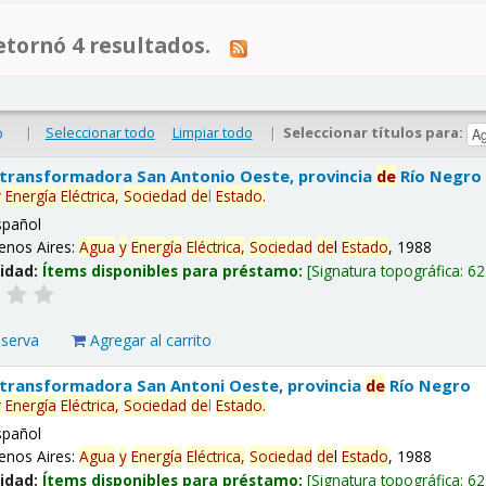
tornó 4 resultados.
|
Seleccionar todo
Limpiar todo
|
Seleccionar títulos para:
o
 transformadora San Antonio Oeste, provincia
de
Río Negro
y
Energía
Eléctrica,
Sociedad
de
l
Estado
.
spañol
enos Aires:
Agua
y
Energía
Eléctrica,
Sociedad
de
l
Estado
, 1988
lidad:
Ítems disponibles para préstamo:
Signatura topográfica:
62
eserva
Agregar al carrito
 transformadora San Antoni Oeste, provincia
de
Río Negro
y
Energía
Eléctrica,
Sociedad
de
l
Estado
.
spañol
enos Aires:
Agua
y
Energía
Eléctrica,
Sociedad
de
l
Estado
, 1988
lidad:
Ítems disponibles para préstamo:
Signatura topográfica:
62