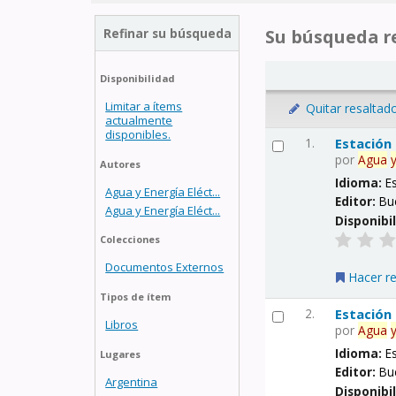
Refinar su búsqueda
Su búsqueda re
Disponibilidad
Limitar a ítems
Quitar resaltad
actualmente
disponibles.
1.
Estación
por
Agua
Autores
Idioma:
E
Agua y Energía Eléct...
Editor:
Bu
Agua y Energía Eléct...
Disponibi
Colecciones
Documentos Externos
Hacer r
Tipos de ítem
2.
Estación
Libros
por
Agua
Idioma:
E
Lugares
Editor:
Bu
Argentina
Disponibi