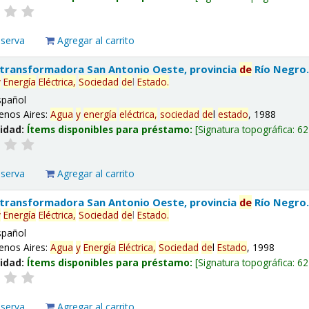
eserva
Agregar al carrito
 transformadora San Antonio Oeste, provincia
de
Río Negro
y
Energía
Eléctrica,
Sociedad
de
l
Estado
.
spañol
enos Aires:
Agua
y
energía
eléctrica,
sociedad
de
l
estado
, 1988
lidad:
Ítems disponibles para préstamo:
Signatura topográfica:
62
eserva
Agregar al carrito
 transformadora San Antonio Oeste, provincia
de
Río Negro
y
Energía
Eléctrica,
Sociedad
de
l
Estado
.
spañol
enos Aires:
Agua
y
Energía
Eléctrica,
Sociedad
de
l
Estado
, 1998
lidad:
Ítems disponibles para préstamo:
Signatura topográfica:
62
eserva
Agregar al carrito