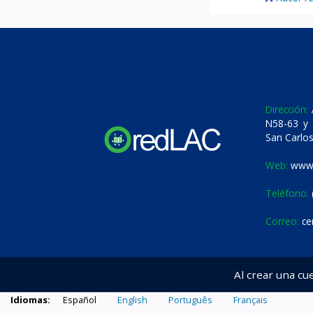
Dirección:
A
N58-63 y 
San Carlos
Web:
www.
Teléfono:
Correo:
ce
Al crear una cu
Idiomas:
Español
English
Português
Français