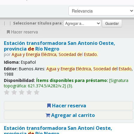
|
|
Seleccionar títulos para:
Hacer reserva
Estación transformadora San Antonio Oeste,
provincia
de
Río Negro
por
Agua
y
Energía
Eléctrica,
Sociedad
de
l
Estado
.
Idioma:
Español
Editor:
Buenos Aires:
Agua
y
Energía
Eléctrica,
Sociedad
de
l
Estado
,
1988
Disponibilidad:
Ítems disponibles para préstamo:
Signatura
topográfica:
621.374.5/A282/v.2
(3).
Hacer reserva
Agregar al carrito
Estación transformadora San Antoni Oeste,
provincia
de
Río Negro