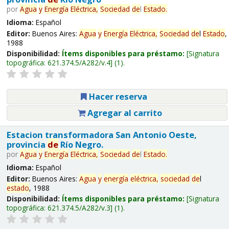
por
Agua
y
Energía
Eléctrica,
Sociedad
de
l
Estado
.
Idioma:
Español
Editor:
Buenos Aires:
Agua
y
Energía
Eléctrica,
Sociedad
de
l
Estado
,
1988
Disponibilidad:
Ítems disponibles para préstamo:
Signatura
topográfica:
621.374.5/A282/v.4
(1).
Hacer reserva
Agregar al carrito
Estacion transformadora San Antonio Oeste,
provincia
de
Río Negro.
por
Agua
y
Energía
Eléctrica,
Sociedad
de
l
Estado
.
Idioma:
Español
Editor:
Buenos Aires:
Agua
y
energía
eléctrica,
sociedad
de
l
estado
, 1988
Disponibilidad:
Ítems disponibles para préstamo:
Signatura
topográfica:
621.374.5/A282/v.3
(1).