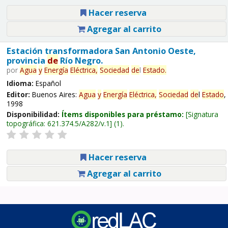
Hacer reserva
Agregar al carrito
Estación transformadora San Antonio Oeste,
provincia
de
Río Negro.
por
Agua
y
Energía
Eléctrica,
Sociedad
de
l
Estado
.
Idioma:
Español
Editor:
Buenos Aires:
Agua
y
Energía
Eléctrica,
Sociedad
de
l
Estado
,
1998
Disponibilidad:
Ítems disponibles para préstamo:
Signatura
topográfica:
621.374.5/A282/v.1
(1).
Hacer reserva
Agregar al carrito