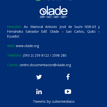
Dirección:
Av. Mariscal Antonio José de Sucre N58-63 y
Fernández Salvador Edif. Olade – San Carlos, Quito –
Ecuador.
Web:
www.olade.org
Teléfono:
(593 2) 259 8122 / 2598 280
Correo:
centro.documentacion@olade.org
Tweets by cubemediaco