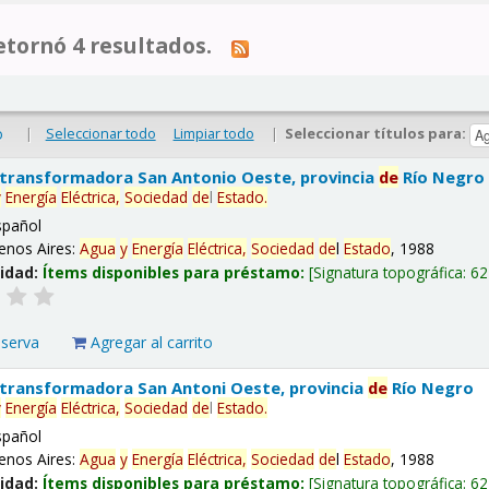
tornó 4 resultados.
|
Seleccionar todo
Limpiar todo
|
Seleccionar títulos para:
o
 transformadora San Antonio Oeste, provincia
de
Río Negro
y
Energía
Eléctrica,
Sociedad
de
l
Estado
.
spañol
enos Aires:
Agua
y
Energía
Eléctrica,
Sociedad
de
l
Estado
, 1988
lidad:
Ítems disponibles para préstamo:
Signatura topográfica:
62
eserva
Agregar al carrito
 transformadora San Antoni Oeste, provincia
de
Río Negro
y
Energía
Eléctrica,
Sociedad
de
l
Estado
.
spañol
enos Aires:
Agua
y
Energía
Eléctrica,
Sociedad
de
l
Estado
, 1988
lidad:
Ítems disponibles para préstamo:
Signatura topográfica:
62