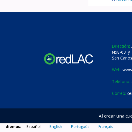
Dirección:
A
N58-63 y 
San Carlos
Web:
www.
Teléfono:
Correo:
ce
Al crear una cu
Idiomas:
Español
English
Português
Français