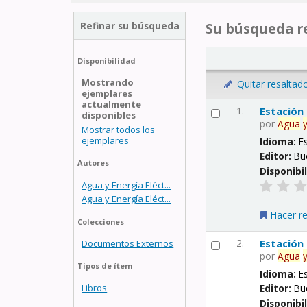
Refinar su búsqueda
Su búsqueda re
Disponibilidad
Mostrando
Quitar resaltad
ejemplares
actualmente
1.
Estación
disponibles
por
Agua
Mostrar todos los
ejemplares
Idioma:
E
Editor:
Bu
Autores
Disponibi
Agua y Energía Eléct...
Agua y Energía Eléct...
Hacer r
Colecciones
2.
Estación
Documentos Externos
por
Agua
Tipos de ítem
Idioma:
E
Libros
Editor:
Bu
Disponibi