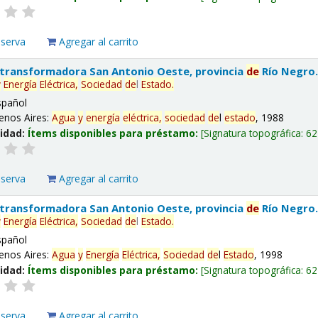
eserva
Agregar al carrito
 transformadora San Antonio Oeste, provincia
de
Río Negro
y
Energía
Eléctrica,
Sociedad
de
l
Estado
.
spañol
enos Aires:
Agua
y
energía
eléctrica,
sociedad
de
l
estado
, 1988
lidad:
Ítems disponibles para préstamo:
Signatura topográfica:
62
eserva
Agregar al carrito
 transformadora San Antonio Oeste, provincia
de
Río Negro
y
Energía
Eléctrica,
Sociedad
de
l
Estado
.
spañol
enos Aires:
Agua
y
Energía
Eléctrica,
Sociedad
de
l
Estado
, 1998
lidad:
Ítems disponibles para préstamo:
Signatura topográfica:
62
eserva
Agregar al carrito