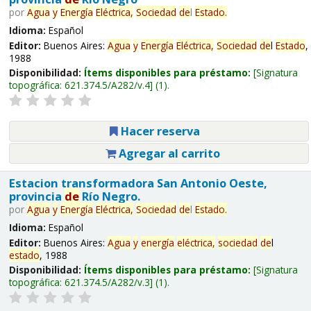
por
Agua
y
Energía
Eléctrica,
Sociedad
de
l
Estado
.
Idioma:
Español
Editor:
Buenos Aires:
Agua
y
Energía
Eléctrica,
Sociedad
de
l
Estado
,
1988
Disponibilidad:
Ítems disponibles para préstamo:
Signatura
topográfica:
621.374.5/A282/v.4
(1).
Hacer reserva
Agregar al carrito
Estacion transformadora San Antonio Oeste,
provincia
de
Río Negro.
por
Agua
y
Energía
Eléctrica,
Sociedad
de
l
Estado
.
Idioma:
Español
Editor:
Buenos Aires:
Agua
y
energía
eléctrica,
sociedad
de
l
estado
, 1988
Disponibilidad:
Ítems disponibles para préstamo:
Signatura
topográfica:
621.374.5/A282/v.3
(1).