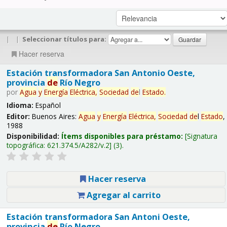
|
|
Seleccionar títulos para:
Hacer reserva
Estación transformadora San Antonio Oeste,
provincia
de
Río Negro
por
Agua
y
Energía
Eléctrica,
Sociedad
de
l
Estado
.
Idioma:
Español
Editor:
Buenos Aires:
Agua
y
Energía
Eléctrica,
Sociedad
de
l
Estado
,
1988
Disponibilidad:
Ítems disponibles para préstamo:
Signatura
topográfica:
621.374.5/A282/v.2
(3).
Hacer reserva
Agregar al carrito
Estación transformadora San Antoni Oeste,
provincia
de
Río Negro