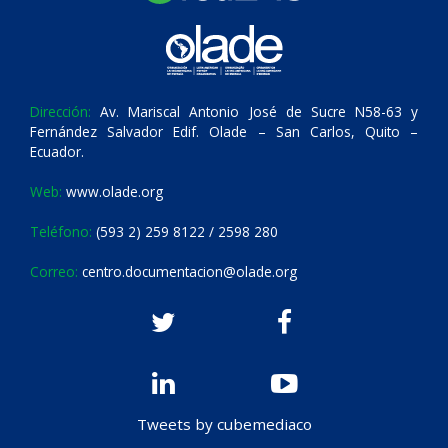
Dirección:
Av. Mariscal Antonio José de Sucre N58-63 y
Fernández Salvador Edif. Olade – San Carlos, Quito –
Ecuador.
Web:
www.olade.org
Teléfono:
(593 2) 259 8122 / 2598 280
Correo:
centro.documentacion@olade.org
Tweets by cubemediaco