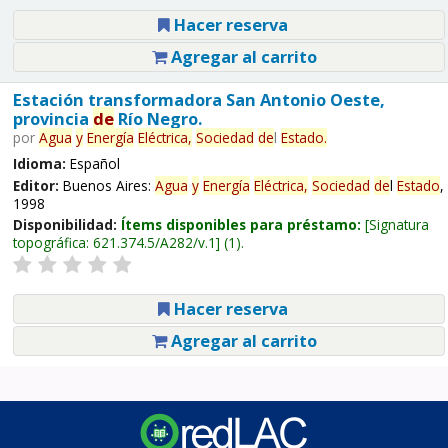
Hacer reserva
Agregar al carrito
Estación transformadora San Antonio Oeste,
provincia
de
Río Negro.
por
Agua
y
Energía
Eléctrica,
Sociedad
de
l
Estado
.
Idioma:
Español
Editor:
Buenos Aires:
Agua
y
Energía
Eléctrica,
Sociedad
de
l
Estado
,
1998
Disponibilidad:
Ítems disponibles para préstamo:
Signatura
topográfica:
621.374.5/A282/v.1
(1).
Hacer reserva
Agregar al carrito