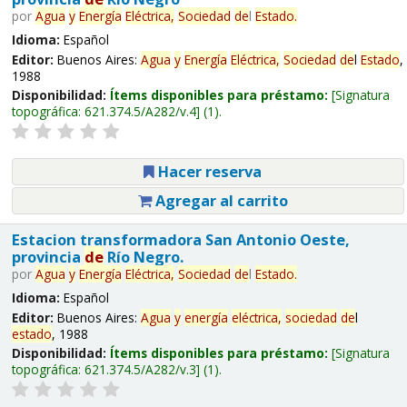
por
Agua
y
Energía
Eléctrica,
Sociedad
de
l
Estado
.
Idioma:
Español
Editor:
Buenos Aires:
Agua
y
Energía
Eléctrica,
Sociedad
de
l
Estado
,
1988
Disponibilidad:
Ítems disponibles para préstamo:
Signatura
topográfica:
621.374.5/A282/v.4
(1).
Hacer reserva
Agregar al carrito
Estacion transformadora San Antonio Oeste,
provincia
de
Río Negro.
por
Agua
y
Energía
Eléctrica,
Sociedad
de
l
Estado
.
Idioma:
Español
Editor:
Buenos Aires:
Agua
y
energía
eléctrica,
sociedad
de
l
estado
, 1988
Disponibilidad:
Ítems disponibles para préstamo:
Signatura
topográfica:
621.374.5/A282/v.3
(1).