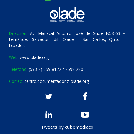
Dirección:
Av. Mariscal Antonio José de Sucre N58-63 y
Fernández Salvador Edif. Olade – San Carlos, Quito –
Ecuador.
Web:
www.olade.org
Teléfono:
(593 2) 259 8122 / 2598 280
Correo:
centro.documentacion@olade.org
Tweets by cubemediaco