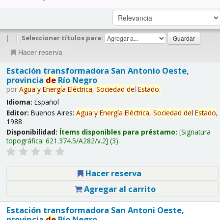
|
|
Seleccionar títulos para:
Hacer reserva
Estación transformadora San Antonio Oeste,
provincia
de
Río Negro
por
Agua
y
Energía
Eléctrica,
Sociedad
de
l
Estado
.
Idioma:
Español
Editor:
Buenos Aires:
Agua
y
Energía
Eléctrica,
Sociedad
de
l
Estado
,
1988
Disponibilidad:
Ítems disponibles para préstamo:
Signatura
topográfica:
621.374.5/A282/v.2
(3).
Hacer reserva
Agregar al carrito
Estación transformadora San Antoni Oeste,
provincia
de
Río Negro