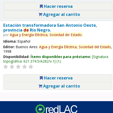
Hacer reserva
Agregar al carrito
Estación transformadora San Antonio Oeste,
provincia
de
Río Negro.
por
Agua
y
Energía
Eléctrica,
Sociedad
de
l
Estado
.
Idioma:
Español
Editor:
Buenos Aires:
Agua
y
Energía
Eléctrica,
Sociedad
de
l
Estado
,
1998
Disponibilidad:
Ítems disponibles para préstamo:
Signatura
topográfica:
621.374.5/A282/v.1
(1).
Hacer reserva
Agregar al carrito