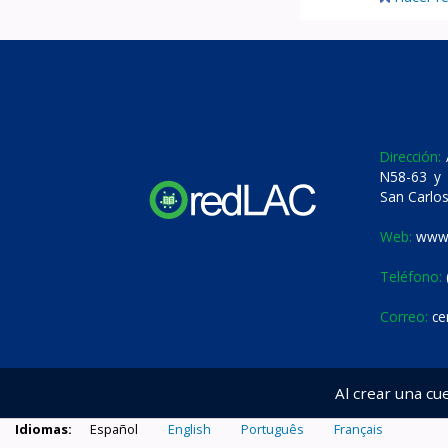
Dirección:
A
N58-63 y 
San Carlos
Web:
www.
Teléfono:
Correo:
ce
Al crear una cu
Idiomas:
Español
English
Português
Français