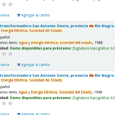
eserva
Agregar al carrito
 transformadora San Antonio Oeste, provincia
de
Río Negro
y
Energía
Eléctrica,
Sociedad
de
l
Estado
.
spañol
enos Aires:
Agua
y
energía
eléctrica,
sociedad
de
l
estado
, 1988
lidad:
Ítems disponibles para préstamo:
Signatura topográfica:
62
eserva
Agregar al carrito
 transformadora San Antonio Oeste, provincia
de
Río Negro
y
Energía
Eléctrica,
Sociedad
de
l
Estado
.
spañol
enos Aires:
Agua
y
Energía
Eléctrica,
Sociedad
de
l
Estado
, 1998
lidad:
Ítems disponibles para préstamo:
Signatura topográfica:
62
eserva
Agregar al carrito