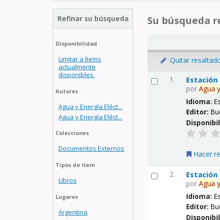
Refinar su búsqueda
Su búsqueda re
Disponibilidad
Limitar a ítems
Quitar resaltad
actualmente
disponibles.
1.
Estación
por
Agua
Autores
Idioma:
E
Agua y Energía Eléct...
Editor:
Bu
Agua y Energía Eléct...
Disponibi
Colecciones
Documentos Externos
Hacer r
Tipos de ítem
2.
Estación
Libros
por
Agua
Idioma:
E
Lugares
Editor:
Bu
Argentina
Disponibi