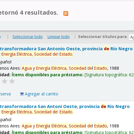
tornó 4 resultados.
|
Seleccionar todo
Limpiar todo
|
Seleccionar títulos para:
o
 transformadora San Antonio Oeste, provincia
de
Río Negro
y
Energía
Eléctrica,
Sociedad
de
l
Estado
.
spañol
enos Aires:
Agua
y
Energía
Eléctrica,
Sociedad
de
l
Estado
, 1988
lidad:
Ítems disponibles para préstamo:
Signatura topográfica:
62
eserva
Agregar al carrito
 transformadora San Antoni Oeste, provincia
de
Río Negro
y
Energía
Eléctrica,
Sociedad
de
l
Estado
.
spañol
enos Aires:
Agua
y
Energía
Eléctrica,
Sociedad
de
l
Estado
, 1988
lidad:
Ítems disponibles para préstamo:
Signatura topográfica:
62