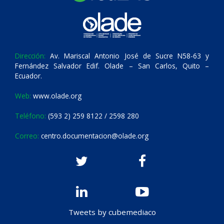
Dirección:
Av. Mariscal Antonio José de Sucre N58-63 y
Fernández Salvador Edif. Olade – San Carlos, Quito –
Ecuador.
Web:
www.olade.org
Teléfono:
(593 2) 259 8122 / 2598 280
Correo:
centro.documentacion@olade.org
Tweets by cubemediaco