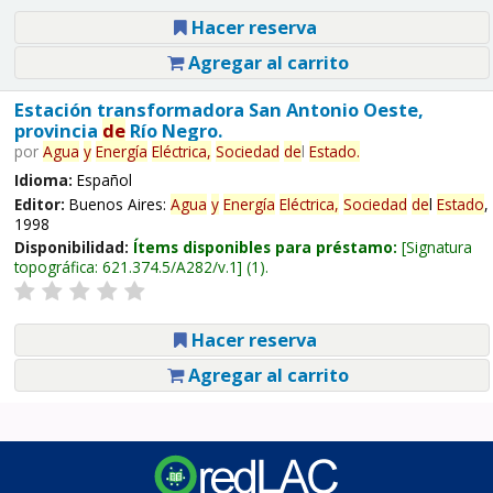
Hacer reserva
Agregar al carrito
Estación transformadora San Antonio Oeste,
provincia
de
Río Negro.
por
Agua
y
Energía
Eléctrica,
Sociedad
de
l
Estado
.
Idioma:
Español
Editor:
Buenos Aires:
Agua
y
Energía
Eléctrica,
Sociedad
de
l
Estado
,
1998
Disponibilidad:
Ítems disponibles para préstamo:
Signatura
topográfica:
621.374.5/A282/v.1
(1).
Hacer reserva
Agregar al carrito