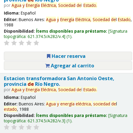
por
Agua
y
Energía
Eléctrica,
Sociedad
de
l
Estado
.
Idioma:
Español
Editor:
Buenos Aires:
Agua
y
Energía
Eléctrica,
Sociedad
de
l
Estado
,
1988
Disponibilidad:
Ítems disponibles para préstamo:
Signatura
topográfica:
621.374.5/A282/v.4
(1).
Hacer reserva
Agregar al carrito
Estacion transformadora San Antonio Oeste,
provincia
de
Río Negro.
por
Agua
y
Energía
Eléctrica,
Sociedad
de
l
Estado
.
Idioma:
Español
Editor:
Buenos Aires:
Agua
y
energía
eléctrica,
sociedad
de
l
estado
, 1988
Disponibilidad:
Ítems disponibles para préstamo:
Signatura
topográfica:
621.374.5/A282/v.3
(1).