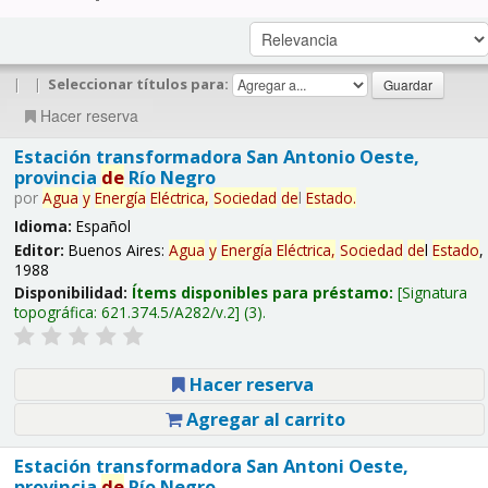
|
|
Seleccionar títulos para:
Hacer reserva
Estación transformadora San Antonio Oeste,
provincia
de
Río Negro
por
Agua
y
Energía
Eléctrica,
Sociedad
de
l
Estado
.
Idioma:
Español
Editor:
Buenos Aires:
Agua
y
Energía
Eléctrica,
Sociedad
de
l
Estado
,
1988
Disponibilidad:
Ítems disponibles para préstamo:
Signatura
topográfica:
621.374.5/A282/v.2
(3).
Hacer reserva
Agregar al carrito
Estación transformadora San Antoni Oeste,
provincia
de
Río Negro