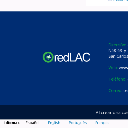
Dirección:
A
N58-63 y 
San Carlos
Web:
www.
Teléfono:
Correo:
ce
Al crear una cu
Idiomas:
Español
English
Português
Français