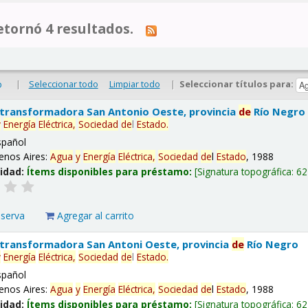
tornó 4 resultados.
|
Seleccionar todo
Limpiar todo
|
Seleccionar títulos para:
o
 transformadora San Antonio Oeste, provincia
de
Río Negro
y
Energía
Eléctrica,
Sociedad
de
l
Estado
.
spañol
enos Aires:
Agua
y
Energía
Eléctrica,
Sociedad
de
l
Estado
, 1988
lidad:
Ítems disponibles para préstamo:
Signatura topográfica:
62
eserva
Agregar al carrito
 transformadora San Antoni Oeste, provincia
de
Río Negro
y
Energía
Eléctrica,
Sociedad
de
l
Estado
.
spañol
enos Aires:
Agua
y
Energía
Eléctrica,
Sociedad
de
l
Estado
, 1988
lidad:
Ítems disponibles para préstamo:
Signatura topográfica:
62