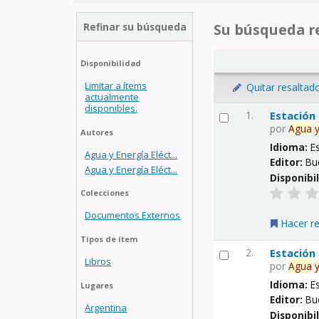
Refinar su búsqueda
Su búsqueda re
Disponibilidad
Limitar a ítems
Quitar resaltad
actualmente
disponibles.
1.
Estación
por
Agua
Autores
Idioma:
E
Agua y Energía Eléct...
Editor:
Bu
Agua y Energía Eléct...
Disponibi
Colecciones
Documentos Externos
Hacer r
Tipos de ítem
2.
Estación
Libros
por
Agua
Idioma:
E
Lugares
Editor:
Bu
Argentina
Disponibi