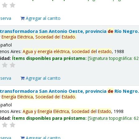
eserva
Agregar al carrito
 transformadora San Antonio Oeste, provincia
de
Río Negro
y
Energía
Eléctrica,
Sociedad
de
l
Estado
.
spañol
enos Aires:
Agua
y
energía
eléctrica,
sociedad
de
l
estado
, 1988
lidad:
Ítems disponibles para préstamo:
Signatura topográfica:
62
eserva
Agregar al carrito
 transformadora San Antonio Oeste, provincia
de
Río Negro
y
Energía
Eléctrica,
Sociedad
de
l
Estado
.
spañol
enos Aires:
Agua
y
Energía
Eléctrica,
Sociedad
de
l
Estado
, 1998
lidad:
Ítems disponibles para préstamo:
Signatura topográfica:
62
eserva
Agregar al carrito