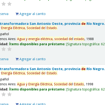
eserva
Agregar al carrito
 transformadora San Antonio Oeste, provincia
de
Río Negro
y
Energía
Eléctrica,
Sociedad
de
l
Estado
.
spañol
enos Aires:
Agua
y
energía
eléctrica,
sociedad
de
l
estado
, 1988
lidad:
Ítems disponibles para préstamo:
Signatura topográfica:
62
eserva
Agregar al carrito
 transformadora San Antonio Oeste, provincia
de
Río Negro
y
Energía
Eléctrica,
Sociedad
de
l
Estado
.
spañol
enos Aires:
Agua
y
Energía
Eléctrica,
Sociedad
de
l
Estado
, 1998
lidad:
Ítems disponibles para préstamo:
Signatura topográfica:
62
eserva
Agregar al carrito