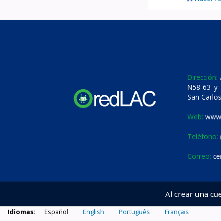
Dirección:
A
N58-63 y 
San Carlos
Web:
www.
Teléfono:
Correo:
ce
Al crear una cu
Idiomas:
Español
English
Português
Français