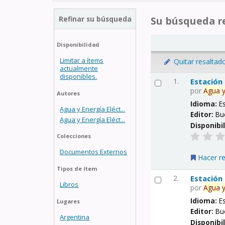
Refinar su búsqueda
Su búsqueda re
Disponibilidad
Limitar a ítems
Quitar resaltad
actualmente
disponibles.
1.
Estación
por
Agua
Autores
Idioma:
E
Agua y Energía Eléct...
Editor:
Bu
Agua y Energía Eléct...
Disponibi
Colecciones
Documentos Externos
Hacer r
Tipos de ítem
2.
Estación
Libros
por
Agua
Idioma:
E
Lugares
Editor:
Bu
Argentina
Disponibi