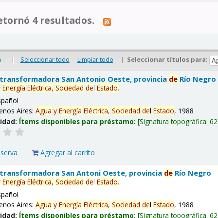
tornó 4 resultados.
|
Seleccionar todo
Limpiar todo
|
Seleccionar títulos para:
o
 transformadora San Antonio Oeste, provincia
de
Río Negro
y
Energía
Eléctrica,
Sociedad
de
l
Estado
.
spañol
enos Aires:
Agua
y
Energía
Eléctrica,
Sociedad
de
l
Estado
, 1988
lidad:
Ítems disponibles para préstamo:
Signatura topográfica:
62
eserva
Agregar al carrito
 transformadora San Antoni Oeste, provincia
de
Río Negro
y
Energía
Eléctrica,
Sociedad
de
l
Estado
.
spañol
enos Aires:
Agua
y
Energía
Eléctrica,
Sociedad
de
l
Estado
, 1988
lidad:
Ítems disponibles para préstamo:
Signatura topográfica:
62