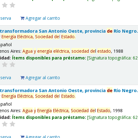
eserva
Agregar al carrito
 transformadora San Antonio Oeste, provincia
de
Río Negro
y
Energía
Eléctrica,
Sociedad
de
l
Estado
.
spañol
enos Aires:
Agua
y
energía
eléctrica,
sociedad
de
l
estado
, 1988
lidad:
Ítems disponibles para préstamo:
Signatura topográfica:
62
eserva
Agregar al carrito
 transformadora San Antonio Oeste, provincia
de
Río Negro
y
Energía
Eléctrica,
Sociedad
de
l
Estado
.
spañol
enos Aires:
Agua
y
Energía
Eléctrica,
Sociedad
de
l
Estado
, 1998
lidad:
Ítems disponibles para préstamo:
Signatura topográfica:
62
eserva
Agregar al carrito