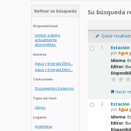
Refinar su búsqueda
Su búsqueda re
Disponibilidad
Limitar a ítems
Quitar resaltad
actualmente
disponibles.
1.
Estación
por
Agua
Autores
Idioma:
E
Agua y Energía Eléct...
Editor:
Bu
Agua y Energía Eléct...
Disponibi
Colecciones
Documentos Externos
Hacer r
Tipos de ítem
2.
Estación
Libros
por
Agua
Idioma:
E
Lugares
Editor:
Bu
Argentina
Disponibi