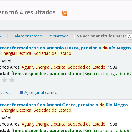
tornó 4 resultados.
|
Seleccionar todo
Limpiar todo
|
Seleccionar títulos para:
o
 transformadora San Antonio Oeste, provincia
de
Río Negro
y
Energía
Eléctrica,
Sociedad
de
l
Estado
.
spañol
enos Aires:
Agua
y
Energía
Eléctrica,
Sociedad
de
l
Estado
, 1988
lidad:
Ítems disponibles para préstamo:
Signatura topográfica:
62
eserva
Agregar al carrito
 transformadora San Antoni Oeste, provincia
de
Río Negro
y
Energía
Eléctrica,
Sociedad
de
l
Estado
.
spañol
enos Aires:
Agua
y
Energía
Eléctrica,
Sociedad
de
l
Estado
, 1988
lidad:
Ítems disponibles para préstamo:
Signatura topográfica:
62