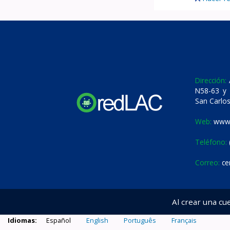
Dirección:
A
N58-63 y 
San Carlos
Web:
www.
Teléfono:
Correo:
ce
Al crear una cu
Idiomas:
Español
English
Português
Français