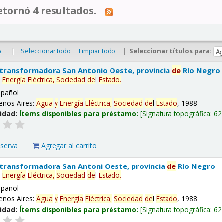
tornó 4 resultados.
|
Seleccionar todo
Limpiar todo
|
Seleccionar títulos para:
o
 transformadora San Antonio Oeste, provincia
de
Río Negro
y
Energía
Eléctrica,
Sociedad
de
l
Estado
.
spañol
enos Aires:
Agua
y
Energía
Eléctrica,
Sociedad
de
l
Estado
, 1988
lidad:
Ítems disponibles para préstamo:
Signatura topográfica:
62
eserva
Agregar al carrito
 transformadora San Antoni Oeste, provincia
de
Río Negro
y
Energía
Eléctrica,
Sociedad
de
l
Estado
.
spañol
enos Aires:
Agua
y
Energía
Eléctrica,
Sociedad
de
l
Estado
, 1988
lidad:
Ítems disponibles para préstamo:
Signatura topográfica:
62