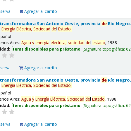
eserva
Agregar al carrito
 transformadora San Antonio Oeste, provincia
de
Río Negro
y
Energía
Eléctrica,
Sociedad
de
l
Estado
.
spañol
enos Aires:
Agua
y
energía
eléctrica,
sociedad
de
l
estado
, 1988
lidad:
Ítems disponibles para préstamo:
Signatura topográfica:
62
eserva
Agregar al carrito
 transformadora San Antonio Oeste, provincia
de
Río Negro
y
Energía
Eléctrica,
Sociedad
de
l
Estado
.
spañol
enos Aires:
Agua
y
Energía
Eléctrica,
Sociedad
de
l
Estado
, 1998
lidad:
Ítems disponibles para préstamo:
Signatura topográfica:
62
eserva
Agregar al carrito