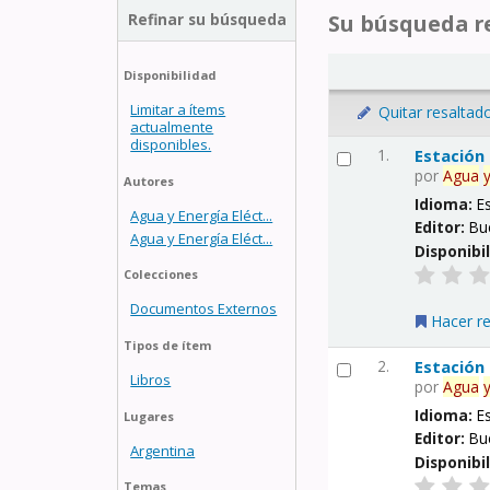
Refinar su búsqueda
Su búsqueda re
Disponibilidad
Limitar a ítems
Quitar resaltad
actualmente
disponibles.
1.
Estación
por
Agua
Autores
Idioma:
E
Agua y Energía Eléct...
Editor:
Bu
Agua y Energía Eléct...
Disponibi
Colecciones
Documentos Externos
Hacer r
Tipos de ítem
2.
Estación
Libros
por
Agua
Idioma:
E
Lugares
Editor:
Bu
Argentina
Disponibi
Temas