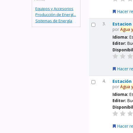
Equipos y Accesorios
Hacer r
Producción de Energí...
Sistemas de Energía
3.
Estacion
por
Agua
Idioma:
E
Editor:
Bu
Disponibi
Hacer r
4.
Estación
por
Agua
Idioma:
E
Editor:
Bu
Disponibi
Hacer r