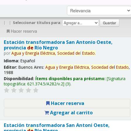
|
|
Seleccionar títulos para:
Hacer reserva
Estación transformadora San Antonio Oeste,
provincia
de
Río Negro
por
Agua
y
Energía
Eléctrica,
Sociedad
de
l
Estado
.
Idioma:
Español
Editor:
Buenos Aires:
Agua
y
Energía
Eléctrica,
Sociedad
de
l
Estado
,
1988
Disponibilidad:
Ítems disponibles para préstamo:
Signatura
topográfica:
621.374.5/A282/v.2
(3).
Hacer reserva
Agregar al carrito
Estación transformadora San Antoni Oeste,
provincia
de
Río Negro