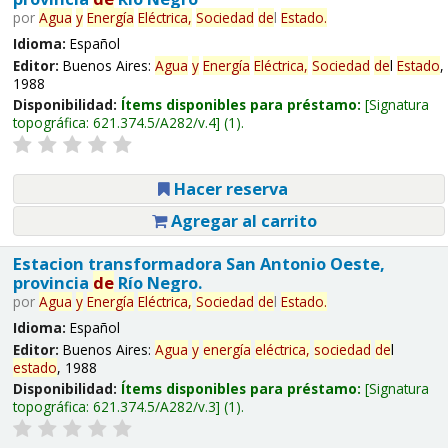
por
Agua
y
Energía
Eléctrica,
Sociedad
de
l
Estado
.
Idioma:
Español
Editor:
Buenos Aires:
Agua
y
Energía
Eléctrica,
Sociedad
de
l
Estado
,
1988
Disponibilidad:
Ítems disponibles para préstamo:
Signatura
topográfica:
621.374.5/A282/v.4
(1).
Hacer reserva
Agregar al carrito
Estacion transformadora San Antonio Oeste,
provincia
de
Río Negro.
por
Agua
y
Energía
Eléctrica,
Sociedad
de
l
Estado
.
Idioma:
Español
Editor:
Buenos Aires:
Agua
y
energía
eléctrica,
sociedad
de
l
estado
, 1988
Disponibilidad:
Ítems disponibles para préstamo:
Signatura
topográfica:
621.374.5/A282/v.3
(1).