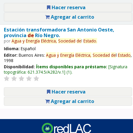
Hacer reserva
Agregar al carrito
Estación transformadora San Antonio Oeste,
provincia
de
Río Negro.
por
Agua
y
Energía
Eléctrica,
Sociedad
de
l
Estado
.
Idioma:
Español
Editor:
Buenos Aires:
Agua
y
Energía
Eléctrica,
Sociedad
de
l
Estado
,
1998
Disponibilidad:
Ítems disponibles para préstamo:
Signatura
topográfica:
621.374.5/A282/v.1
(1).
Hacer reserva
Agregar al carrito