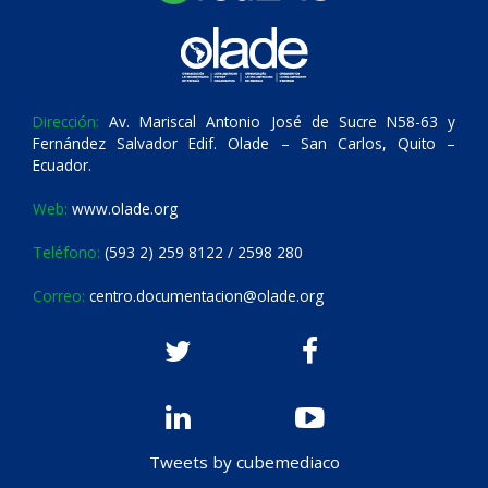
Dirección:
Av. Mariscal Antonio José de Sucre N58-63 y
Fernández Salvador Edif. Olade – San Carlos, Quito –
Ecuador.
Web:
www.olade.org
Teléfono:
(593 2) 259 8122 / 2598 280
Correo:
centro.documentacion@olade.org
Tweets by cubemediaco