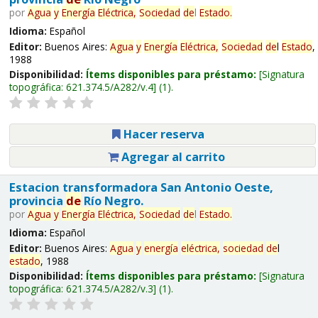
por
Agua
y
Energía
Eléctrica,
Sociedad
de
l
Estado
.
Idioma:
Español
Editor:
Buenos Aires:
Agua
y
Energía
Eléctrica,
Sociedad
de
l
Estado
,
1988
Disponibilidad:
Ítems disponibles para préstamo:
Signatura
topográfica:
621.374.5/A282/v.4
(1).
Hacer reserva
Agregar al carrito
Estacion transformadora San Antonio Oeste,
provincia
de
Río Negro.
por
Agua
y
Energía
Eléctrica,
Sociedad
de
l
Estado
.
Idioma:
Español
Editor:
Buenos Aires:
Agua
y
energía
eléctrica,
sociedad
de
l
estado
, 1988
Disponibilidad:
Ítems disponibles para préstamo:
Signatura
topográfica:
621.374.5/A282/v.3
(1).