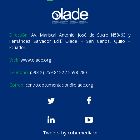
Dirección:
Av. Mariscal Antonio José de Sucre N58-63 y
Fernández Salvador Edif. Olade – San Carlos, Quito –
Ecuador.
Web:
www.olade.org
Teléfono:
(593 2) 259 8122 / 2598 280
Correo:
centro.documentacion@olade.org
Tweets by cubemediaco