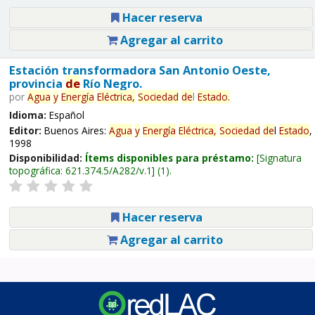
Hacer reserva
Agregar al carrito
Estación transformadora San Antonio Oeste,
provincia
de
Río Negro.
por
Agua
y
Energía
Eléctrica,
Sociedad
de
l
Estado
.
Idioma:
Español
Editor:
Buenos Aires:
Agua
y
Energía
Eléctrica,
Sociedad
de
l
Estado
,
1998
Disponibilidad:
Ítems disponibles para préstamo:
Signatura
topográfica:
621.374.5/A282/v.1
(1).
Hacer reserva
Agregar al carrito