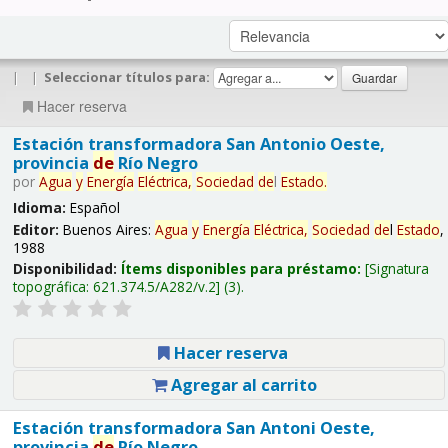
|
|
Seleccionar títulos para:
Hacer reserva
Estación transformadora San Antonio Oeste,
provincia
de
Río Negro
por
Agua
y
Energía
Eléctrica,
Sociedad
de
l
Estado
.
Idioma:
Español
Editor:
Buenos Aires:
Agua
y
Energía
Eléctrica,
Sociedad
de
l
Estado
,
1988
Disponibilidad:
Ítems disponibles para préstamo:
Signatura
topográfica:
621.374.5/A282/v.2
(3).
Hacer reserva
Agregar al carrito
Estación transformadora San Antoni Oeste,
provincia
de
Río Negro