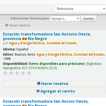
|
|
Seleccionar títulos para:
Hacer reserva
Estación transformadora San Antonio Oeste,
provincia
de
Río Negro
por
Agua
y
Energía
Eléctrica,
Sociedad
de
l
Estado
.
Idioma:
Español
Editor:
Buenos Aires:
Agua
y
Energía
Eléctrica,
Sociedad
de
l
Estado
,
1988
Disponibilidad:
Ítems disponibles para préstamo:
Signatura
topográfica:
621.374.5/A282/v.2
(3).
Hacer reserva
Agregar al carrito
Estación transformadora San Antoni Oeste,
provincia
de
Río Negro