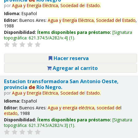
por
Agua
y
Energía
Eléctrica,
Sociedad
de
l
Estado
.
Idioma:
Español
Editor:
Buenos Aires:
Agua
y
Energía
Eléctrica,
Sociedad
de
l
Estado
,
1988
Disponibilidad:
Ítems disponibles para préstamo:
Signatura
topográfica:
621.374.5/A282/v.4
(1).
Hacer reserva
Agregar al carrito
Estacion transformadora San Antonio Oeste,
provincia
de
Río Negro.
por
Agua
y
Energía
Eléctrica,
Sociedad
de
l
Estado
.
Idioma:
Español
Editor:
Buenos Aires:
Agua
y
energía
eléctrica,
sociedad
de
l
estado
, 1988
Disponibilidad:
Ítems disponibles para préstamo:
Signatura
topográfica:
621.374.5/A282/v.3
(1).