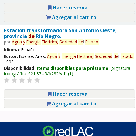
Hacer reserva
Agregar al carrito
Estación transformadora San Antonio Oeste,
provincia
de
Río Negro.
por
Agua
y
Energía
Eléctrica,
Sociedad
de
l
Estado
.
Idioma:
Español
Editor:
Buenos Aires:
Agua
y
Energía
Eléctrica,
Sociedad
de
l
Estado
,
1998
Disponibilidad:
Ítems disponibles para préstamo:
Signatura
topográfica:
621.374.5/A282/v.1
(1).
Hacer reserva
Agregar al carrito