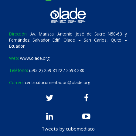
Dirección:
Av. Mariscal Antonio José de Sucre N58-63 y
Fernández Salvador Edif. Olade – San Carlos, Quito –
Ecuador.
Web:
www.olade.org
Teléfono:
(593 2) 259 8122 / 2598 280
Correo:
centro.documentacion@olade.org
Tweets by cubemediaco