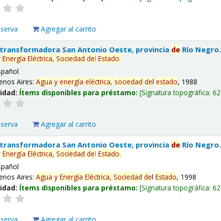
eserva
Agregar al carrito
 transformadora San Antonio Oeste, provincia
de
Río Negro
y
Energía
Eléctrica,
Sociedad
de
l
Estado
.
spañol
enos Aires:
Agua
y
energía
eléctrica,
sociedad
de
l
estado
, 1988
lidad:
Ítems disponibles para préstamo:
Signatura topográfica:
62
eserva
Agregar al carrito
 transformadora San Antonio Oeste, provincia
de
Río Negro
y
Energía
Eléctrica,
Sociedad
de
l
Estado
.
spañol
enos Aires:
Agua
y
Energía
Eléctrica,
Sociedad
de
l
Estado
, 1998
lidad:
Ítems disponibles para préstamo:
Signatura topográfica:
62
eserva
Agregar al carrito