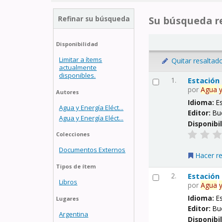
Refinar su búsqueda
Su búsqueda re
Disponibilidad
Limitar a ítems
Quitar resaltad
actualmente
disponibles.
1.
Estación
por
Agua
Autores
Idioma:
E
Agua y Energía Eléct...
Editor:
Bu
Agua y Energía Eléct...
Disponibi
Colecciones
Documentos Externos
Hacer r
Tipos de ítem
2.
Estación
Libros
por
Agua
Idioma:
E
Lugares
Editor:
Bu
Argentina
Disponibi