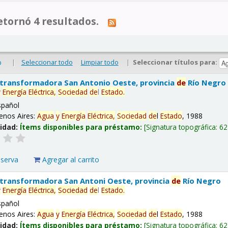
tornó 4 resultados.
|
Seleccionar todo
Limpiar todo
|
Seleccionar títulos para:
o
 transformadora San Antonio Oeste, provincia
de
Río Negro
y
Energía
Eléctrica,
Sociedad
de
l
Estado
.
spañol
enos Aires:
Agua
y
Energía
Eléctrica,
Sociedad
de
l
Estado
, 1988
lidad:
Ítems disponibles para préstamo:
Signatura topográfica:
62
eserva
Agregar al carrito
 transformadora San Antoni Oeste, provincia
de
Río Negro
y
Energía
Eléctrica,
Sociedad
de
l
Estado
.
spañol
enos Aires:
Agua
y
Energía
Eléctrica,
Sociedad
de
l
Estado
, 1988
lidad:
Ítems disponibles para préstamo:
Signatura topográfica:
62