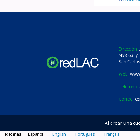
Dirección:
A
N58-63 y 
San Carlos
Web:
www.
Teléfono:
Correo:
ce
Al crear una cu
Idiomas:
Español
English
Português
Français