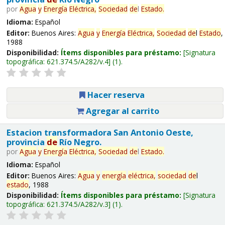
por
Agua
y
Energía
Eléctrica,
Sociedad
de
l
Estado
.
Idioma:
Español
Editor:
Buenos Aires:
Agua
y
Energía
Eléctrica,
Sociedad
de
l
Estado
,
1988
Disponibilidad:
Ítems disponibles para préstamo:
Signatura
topográfica:
621.374.5/A282/v.4
(1).
Hacer reserva
Agregar al carrito
Estacion transformadora San Antonio Oeste,
provincia
de
Río Negro.
por
Agua
y
Energía
Eléctrica,
Sociedad
de
l
Estado
.
Idioma:
Español
Editor:
Buenos Aires:
Agua
y
energía
eléctrica,
sociedad
de
l
estado
, 1988
Disponibilidad:
Ítems disponibles para préstamo:
Signatura
topográfica:
621.374.5/A282/v.3
(1).