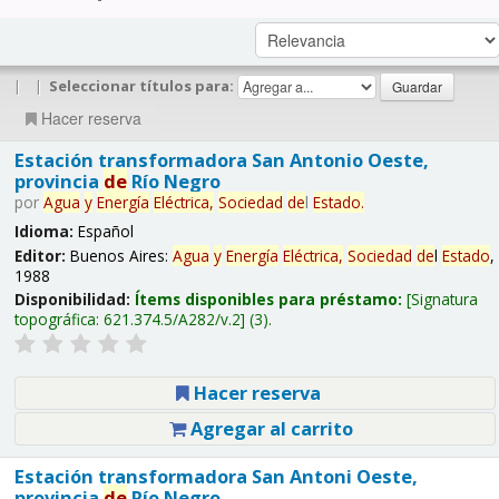
|
|
Seleccionar títulos para:
Hacer reserva
Estación transformadora San Antonio Oeste,
provincia
de
Río Negro
por
Agua
y
Energía
Eléctrica,
Sociedad
de
l
Estado
.
Idioma:
Español
Editor:
Buenos Aires:
Agua
y
Energía
Eléctrica,
Sociedad
de
l
Estado
,
1988
Disponibilidad:
Ítems disponibles para préstamo:
Signatura
topográfica:
621.374.5/A282/v.2
(3).
Hacer reserva
Agregar al carrito
Estación transformadora San Antoni Oeste,
provincia
de
Río Negro