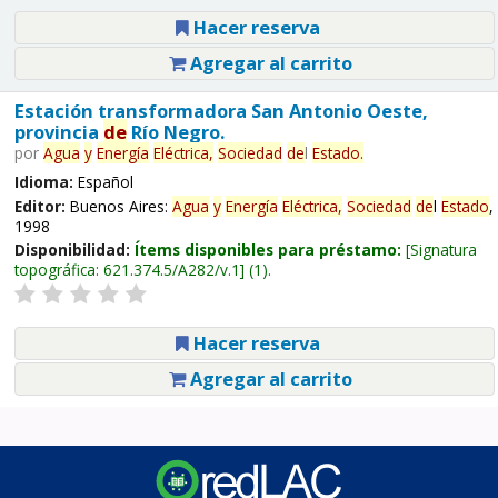
Hacer reserva
Agregar al carrito
Estación transformadora San Antonio Oeste,
provincia
de
Río Negro.
por
Agua
y
Energía
Eléctrica,
Sociedad
de
l
Estado
.
Idioma:
Español
Editor:
Buenos Aires:
Agua
y
Energía
Eléctrica,
Sociedad
de
l
Estado
,
1998
Disponibilidad:
Ítems disponibles para préstamo:
Signatura
topográfica:
621.374.5/A282/v.1
(1).
Hacer reserva
Agregar al carrito