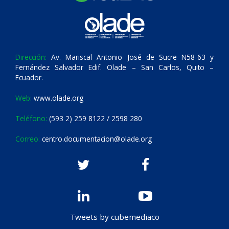
Dirección:
Av. Mariscal Antonio José de Sucre N58-63 y
Fernández Salvador Edif. Olade – San Carlos, Quito –
Ecuador.
Web:
www.olade.org
Teléfono:
(593 2) 259 8122 / 2598 280
Correo:
centro.documentacion@olade.org
Tweets by cubemediaco