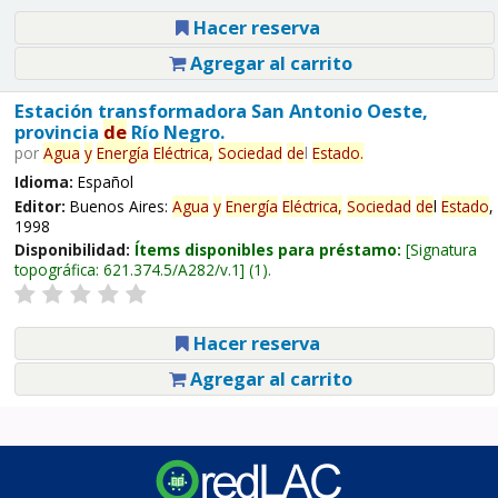
Hacer reserva
Agregar al carrito
Estación transformadora San Antonio Oeste,
provincia
de
Río Negro.
por
Agua
y
Energía
Eléctrica,
Sociedad
de
l
Estado
.
Idioma:
Español
Editor:
Buenos Aires:
Agua
y
Energía
Eléctrica,
Sociedad
de
l
Estado
,
1998
Disponibilidad:
Ítems disponibles para préstamo:
Signatura
topográfica:
621.374.5/A282/v.1
(1).
Hacer reserva
Agregar al carrito