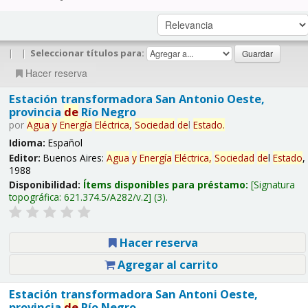
|
|
Seleccionar títulos para:
Hacer reserva
Estación transformadora San Antonio Oeste,
provincia
de
Río Negro
por
Agua
y
Energía
Eléctrica,
Sociedad
de
l
Estado
.
Idioma:
Español
Editor:
Buenos Aires:
Agua
y
Energía
Eléctrica,
Sociedad
de
l
Estado
,
1988
Disponibilidad:
Ítems disponibles para préstamo:
Signatura
topográfica:
621.374.5/A282/v.2
(3).
Hacer reserva
Agregar al carrito
Estación transformadora San Antoni Oeste,
provincia
de
Río Negro