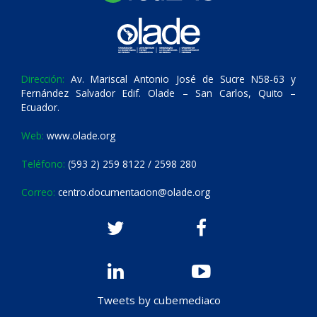
Dirección:
Av. Mariscal Antonio José de Sucre N58-63 y
Fernández Salvador Edif. Olade – San Carlos, Quito –
Ecuador.
Web:
www.olade.org
Teléfono:
(593 2) 259 8122 / 2598 280
Correo:
centro.documentacion@olade.org
Tweets by cubemediaco