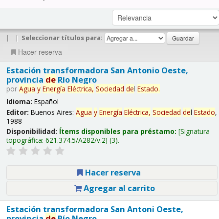
|
|
Seleccionar títulos para:
Hacer reserva
Estación transformadora San Antonio Oeste,
provincia
de
Río Negro
por
Agua
y
Energía
Eléctrica,
Sociedad
de
l
Estado
.
Idioma:
Español
Editor:
Buenos Aires:
Agua
y
Energía
Eléctrica,
Sociedad
de
l
Estado
,
1988
Disponibilidad:
Ítems disponibles para préstamo:
Signatura
topográfica:
621.374.5/A282/v.2
(3).
Hacer reserva
Agregar al carrito
Estación transformadora San Antoni Oeste,
provincia
de
Río Negro