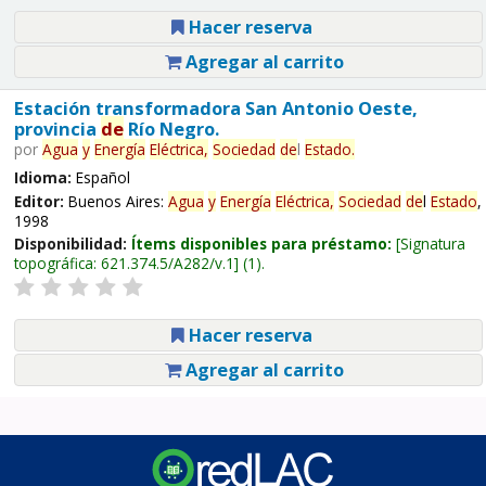
Hacer reserva
Agregar al carrito
Estación transformadora San Antonio Oeste,
provincia
de
Río Negro.
por
Agua
y
Energía
Eléctrica,
Sociedad
de
l
Estado
.
Idioma:
Español
Editor:
Buenos Aires:
Agua
y
Energía
Eléctrica,
Sociedad
de
l
Estado
,
1998
Disponibilidad:
Ítems disponibles para préstamo:
Signatura
topográfica:
621.374.5/A282/v.1
(1).
Hacer reserva
Agregar al carrito