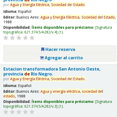
por
Agua
y
Energía
Eléctrica,
Sociedad
de
l
Estado
.
Idioma:
Español
Editor:
Buenos Aires:
Agua
y
Energía
Eléctrica,
Sociedad
de
l
Estado
,
1988
Disponibilidad:
Ítems disponibles para préstamo:
Signatura
topográfica:
621.374.5/A282/v.4
(1).
Hacer reserva
Agregar al carrito
Estacion transformadora San Antonio Oeste,
provincia
de
Río Negro.
por
Agua
y
Energía
Eléctrica,
Sociedad
de
l
Estado
.
Idioma:
Español
Editor:
Buenos Aires:
Agua
y
energía
eléctrica,
sociedad
de
l
estado
, 1988
Disponibilidad:
Ítems disponibles para préstamo:
Signatura
topográfica:
621.374.5/A282/v.3
(1).