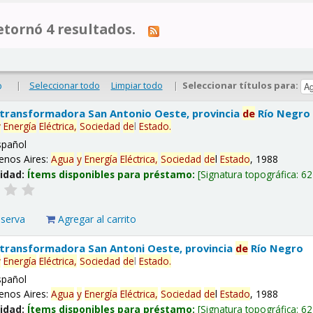
tornó 4 resultados.
|
Seleccionar todo
Limpiar todo
|
Seleccionar títulos para:
o
 transformadora San Antonio Oeste, provincia
de
Río Negro
y
Energía
Eléctrica,
Sociedad
de
l
Estado
.
spañol
enos Aires:
Agua
y
Energía
Eléctrica,
Sociedad
de
l
Estado
, 1988
lidad:
Ítems disponibles para préstamo:
Signatura topográfica:
62
eserva
Agregar al carrito
 transformadora San Antoni Oeste, provincia
de
Río Negro
y
Energía
Eléctrica,
Sociedad
de
l
Estado
.
spañol
enos Aires:
Agua
y
Energía
Eléctrica,
Sociedad
de
l
Estado
, 1988
lidad:
Ítems disponibles para préstamo:
Signatura topográfica:
62