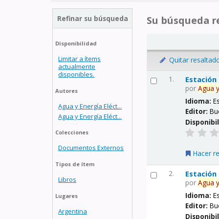
Refinar su búsqueda
Su búsqueda re
Disponibilidad
Limitar a ítems
Quitar resaltad
actualmente
disponibles.
1.
Estación
por
Agua
Autores
Idioma:
E
Agua y Energía Eléct...
Editor:
Bu
Agua y Energía Eléct...
Disponibi
Colecciones
Documentos Externos
Hacer r
Tipos de ítem
2.
Estación
Libros
por
Agua
Idioma:
E
Lugares
Editor:
Bu
Argentina
Disponibi