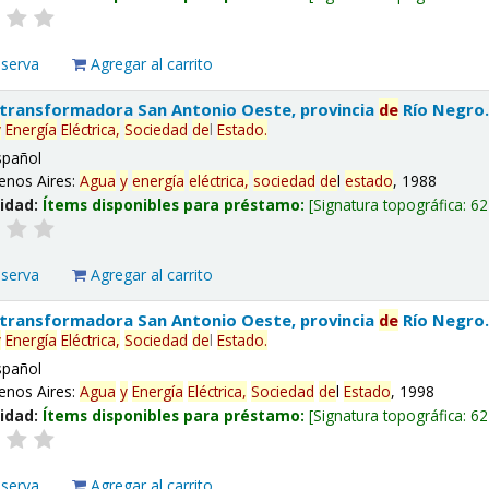
eserva
Agregar al carrito
 transformadora San Antonio Oeste, provincia
de
Río Negro
y
Energía
Eléctrica,
Sociedad
de
l
Estado
.
spañol
enos Aires:
Agua
y
energía
eléctrica,
sociedad
de
l
estado
, 1988
lidad:
Ítems disponibles para préstamo:
Signatura topográfica:
62
eserva
Agregar al carrito
 transformadora San Antonio Oeste, provincia
de
Río Negro
y
Energía
Eléctrica,
Sociedad
de
l
Estado
.
spañol
enos Aires:
Agua
y
Energía
Eléctrica,
Sociedad
de
l
Estado
, 1998
lidad:
Ítems disponibles para préstamo:
Signatura topográfica:
62
eserva
Agregar al carrito