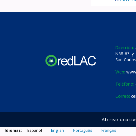
Dirección:
A
N58-63 y 
San Carlos
Web:
www.
Teléfono:
Correo:
ce
Al crear una cu
Idiomas:
Español
English
Português
Français