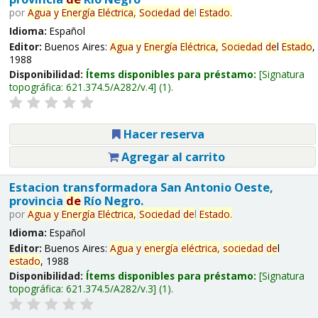
por
Agua
y
Energía
Eléctrica,
Sociedad
de
l
Estado
.
Idioma:
Español
Editor:
Buenos Aires:
Agua
y
Energía
Eléctrica,
Sociedad
de
l
Estado
,
1988
Disponibilidad:
Ítems disponibles para préstamo:
Signatura
topográfica:
621.374.5/A282/v.4
(1).
Hacer reserva
Agregar al carrito
Estacion transformadora San Antonio Oeste,
provincia
de
Río Negro.
por
Agua
y
Energía
Eléctrica,
Sociedad
de
l
Estado
.
Idioma:
Español
Editor:
Buenos Aires:
Agua
y
energía
eléctrica,
sociedad
de
l
estado
, 1988
Disponibilidad:
Ítems disponibles para préstamo:
Signatura
topográfica:
621.374.5/A282/v.3
(1).