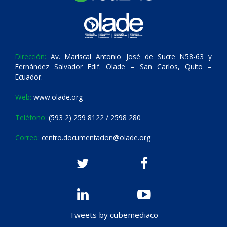
Dirección:
Av. Mariscal Antonio José de Sucre N58-63 y
Fernández Salvador Edif. Olade – San Carlos, Quito –
Ecuador.
Web:
www.olade.org
Teléfono:
(593 2) 259 8122 / 2598 280
Correo:
centro.documentacion@olade.org
Tweets by cubemediaco