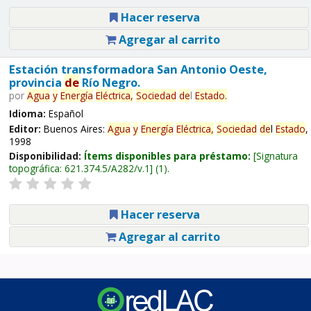
Hacer reserva
Agregar al carrito
Estación transformadora San Antonio Oeste,
provincia
de
Río Negro.
por
Agua
y
Energía
Eléctrica,
Sociedad
de
l
Estado
.
Idioma:
Español
Editor:
Buenos Aires:
Agua
y
Energía
Eléctrica,
Sociedad
de
l
Estado
,
1998
Disponibilidad:
Ítems disponibles para préstamo:
Signatura
topográfica:
621.374.5/A282/v.1
(1).
Hacer reserva
Agregar al carrito