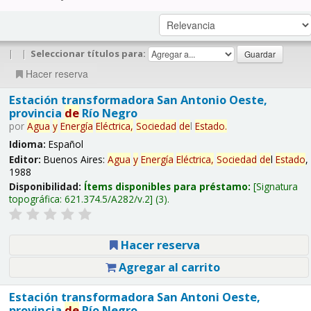
|
|
Seleccionar títulos para:
Hacer reserva
Estación transformadora San Antonio Oeste,
provincia
de
Río Negro
por
Agua
y
Energía
Eléctrica,
Sociedad
de
l
Estado
.
Idioma:
Español
Editor:
Buenos Aires:
Agua
y
Energía
Eléctrica,
Sociedad
de
l
Estado
,
1988
Disponibilidad:
Ítems disponibles para préstamo:
Signatura
topográfica:
621.374.5/A282/v.2
(3).
Hacer reserva
Agregar al carrito
Estación transformadora San Antoni Oeste,
provincia
de
Río Negro