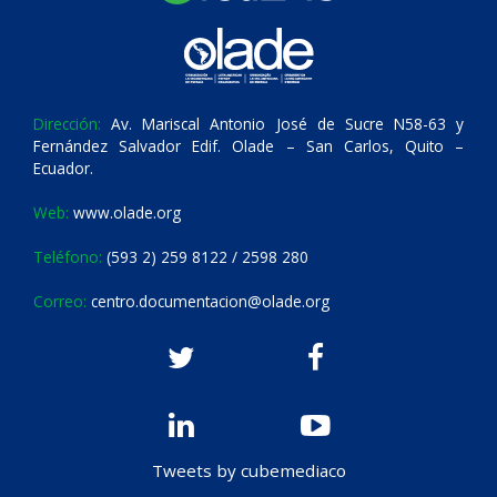
Dirección:
Av. Mariscal Antonio José de Sucre N58-63 y
Fernández Salvador Edif. Olade – San Carlos, Quito –
Ecuador.
Web:
www.olade.org
Teléfono:
(593 2) 259 8122 / 2598 280
Correo:
centro.documentacion@olade.org
Tweets by cubemediaco