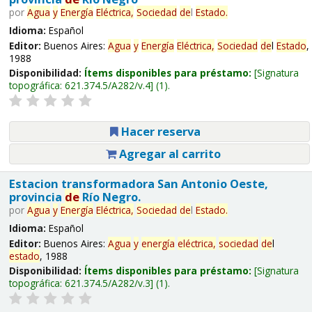
por
Agua
y
Energía
Eléctrica,
Sociedad
de
l
Estado
.
Idioma:
Español
Editor:
Buenos Aires:
Agua
y
Energía
Eléctrica,
Sociedad
de
l
Estado
,
1988
Disponibilidad:
Ítems disponibles para préstamo:
Signatura
topográfica:
621.374.5/A282/v.4
(1).
Hacer reserva
Agregar al carrito
Estacion transformadora San Antonio Oeste,
provincia
de
Río Negro.
por
Agua
y
Energía
Eléctrica,
Sociedad
de
l
Estado
.
Idioma:
Español
Editor:
Buenos Aires:
Agua
y
energía
eléctrica,
sociedad
de
l
estado
, 1988
Disponibilidad:
Ítems disponibles para préstamo:
Signatura
topográfica:
621.374.5/A282/v.3
(1).