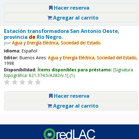
Hacer reserva
Agregar al carrito
Estación transformadora San Antonio Oeste,
provincia
de
Río Negro.
por
Agua
y
Energía
Eléctrica,
Sociedad
de
l
Estado
.
Idioma:
Español
Editor:
Buenos Aires:
Agua
y
Energía
Eléctrica,
Sociedad
de
l
Estado
,
1998
Disponibilidad:
Ítems disponibles para préstamo:
Signatura
topográfica:
621.374.5/A282/v.1
(1).
Hacer reserva
Agregar al carrito