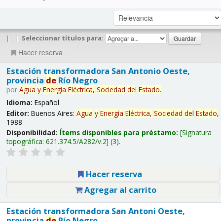
|
|
Seleccionar títulos para:
Hacer reserva
Estación transformadora San Antonio Oeste,
provincia
de
Río Negro
por
Agua
y
Energía
Eléctrica,
Sociedad
de
l
Estado
.
Idioma:
Español
Editor:
Buenos Aires:
Agua
y
Energía
Eléctrica,
Sociedad
de
l
Estado
,
1988
Disponibilidad:
Ítems disponibles para préstamo:
Signatura
topográfica:
621.374.5/A282/v.2
(3).
Hacer reserva
Agregar al carrito
Estación transformadora San Antoni Oeste,
provincia
de
Río Negro