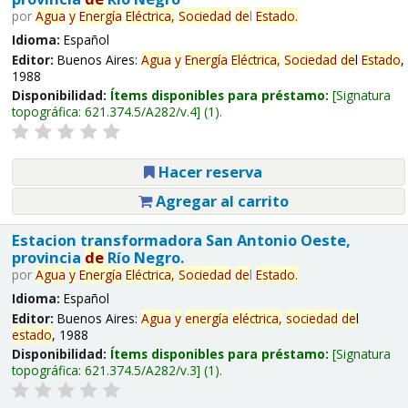
por
Agua
y
Energía
Eléctrica,
Sociedad
de
l
Estado
.
Idioma:
Español
Editor:
Buenos Aires:
Agua
y
Energía
Eléctrica,
Sociedad
de
l
Estado
,
1988
Disponibilidad:
Ítems disponibles para préstamo:
Signatura
topográfica:
621.374.5/A282/v.4
(1).
Hacer reserva
Agregar al carrito
Estacion transformadora San Antonio Oeste,
provincia
de
Río Negro.
por
Agua
y
Energía
Eléctrica,
Sociedad
de
l
Estado
.
Idioma:
Español
Editor:
Buenos Aires:
Agua
y
energía
eléctrica,
sociedad
de
l
estado
, 1988
Disponibilidad:
Ítems disponibles para préstamo:
Signatura
topográfica:
621.374.5/A282/v.3
(1).