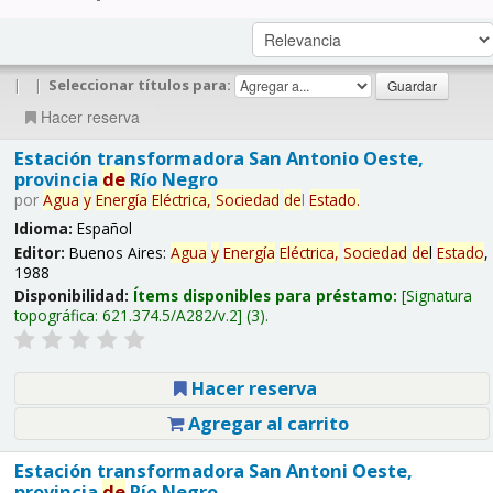
|
|
Seleccionar títulos para:
Hacer reserva
Estación transformadora San Antonio Oeste,
provincia
de
Río Negro
por
Agua
y
Energía
Eléctrica,
Sociedad
de
l
Estado
.
Idioma:
Español
Editor:
Buenos Aires:
Agua
y
Energía
Eléctrica,
Sociedad
de
l
Estado
,
1988
Disponibilidad:
Ítems disponibles para préstamo:
Signatura
topográfica:
621.374.5/A282/v.2
(3).
Hacer reserva
Agregar al carrito
Estación transformadora San Antoni Oeste,
provincia
de
Río Negro