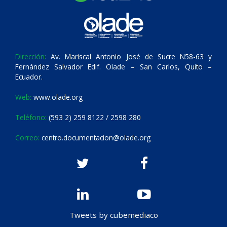
Dirección:
Av. Mariscal Antonio José de Sucre N58-63 y
Fernández Salvador Edif. Olade – San Carlos, Quito –
Ecuador.
Web:
www.olade.org
Teléfono:
(593 2) 259 8122 / 2598 280
Correo:
centro.documentacion@olade.org
Tweets by cubemediaco