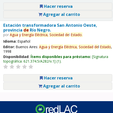
Hacer reserva
Agregar al carrito
Estación transformadora San Antonio Oeste,
provincia
de
Río Negro.
por
Agua
y
Energía
Eléctrica,
Sociedad
de
l
Estado
.
Idioma:
Español
Editor:
Buenos Aires:
Agua
y
Energía
Eléctrica,
Sociedad
de
l
Estado
,
1998
Disponibilidad:
Ítems disponibles para préstamo:
Signatura
topográfica:
621.374.5/A282/v.1
(1).
Hacer reserva
Agregar al carrito