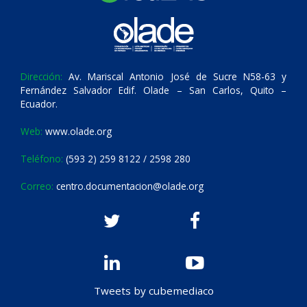
Dirección:
Av. Mariscal Antonio José de Sucre N58-63 y
Fernández Salvador Edif. Olade – San Carlos, Quito –
Ecuador.
Web:
www.olade.org
Teléfono:
(593 2) 259 8122 / 2598 280
Correo:
centro.documentacion@olade.org
Tweets by cubemediaco