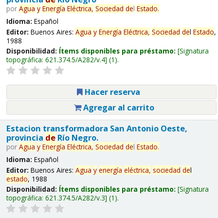
por
Agua
y
Energía
Eléctrica,
Sociedad
de
l
Estado
.
Idioma:
Español
Editor:
Buenos Aires:
Agua
y
Energía
Eléctrica,
Sociedad
de
l
Estado
,
1988
Disponibilidad:
Ítems disponibles para préstamo:
Signatura
topográfica:
621.374.5/A282/v.4
(1).
Hacer reserva
Agregar al carrito
Estacion transformadora San Antonio Oeste,
provincia
de
Río Negro.
por
Agua
y
Energía
Eléctrica,
Sociedad
de
l
Estado
.
Idioma:
Español
Editor:
Buenos Aires:
Agua
y
energía
eléctrica,
sociedad
de
l
estado
, 1988
Disponibilidad:
Ítems disponibles para préstamo:
Signatura
topográfica:
621.374.5/A282/v.3
(1).