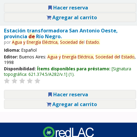
Hacer reserva
Agregar al carrito
Estación transformadora San Antonio Oeste,
provincia
de
Río Negro.
por
Agua
y
Energía
Eléctrica,
Sociedad
de
l
Estado
.
Idioma:
Español
Editor:
Buenos Aires:
Agua
y
Energía
Eléctrica,
Sociedad
de
l
Estado
,
1998
Disponibilidad:
Ítems disponibles para préstamo:
Signatura
topográfica:
621.374.5/A282/v.1
(1).
Hacer reserva
Agregar al carrito