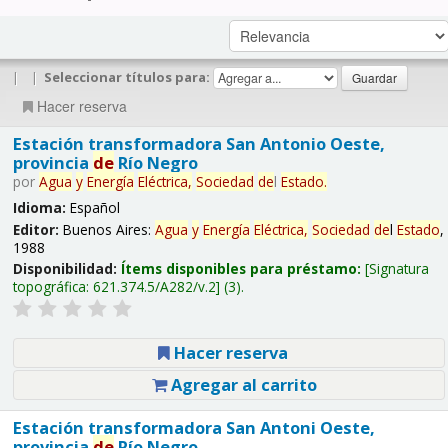
|
|
Seleccionar títulos para:
Hacer reserva
Estación transformadora San Antonio Oeste,
provincia
de
Río Negro
por
Agua
y
Energía
Eléctrica,
Sociedad
de
l
Estado
.
Idioma:
Español
Editor:
Buenos Aires:
Agua
y
Energía
Eléctrica,
Sociedad
de
l
Estado
,
1988
Disponibilidad:
Ítems disponibles para préstamo:
Signatura
topográfica:
621.374.5/A282/v.2
(3).
Hacer reserva
Agregar al carrito
Estación transformadora San Antoni Oeste,
provincia
de
Río Negro