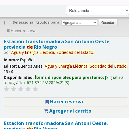
|
|
Seleccionar títulos para:
Hacer reserva
Estación transformadora San Antonio Oeste,
provincia
de
Río Negro
por
Agua
y
Energía
Eléctrica,
Sociedad
de
l
Estado
.
Idioma:
Español
Editor:
Buenos Aires:
Agua
y
Energía
Eléctrica,
Sociedad
de
l
Estado
,
1988
Disponibilidad:
Ítems disponibles para préstamo:
Signatura
topográfica:
621.374.5/A282/v.2
(3).
Hacer reserva
Agregar al carrito
Estación transformadora San Antoni Oeste,
provincia
de
Río Negro