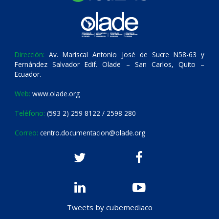
Dirección:
Av. Mariscal Antonio José de Sucre N58-63 y
Fernández Salvador Edif. Olade – San Carlos, Quito –
Ecuador.
Web:
www.olade.org
Teléfono:
(593 2) 259 8122 / 2598 280
Correo:
centro.documentacion@olade.org
Tweets by cubemediaco