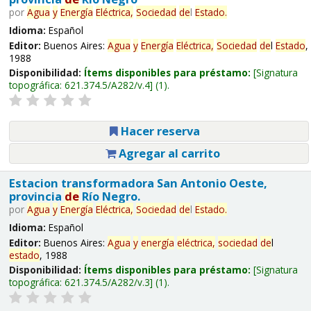
por
Agua
y
Energía
Eléctrica,
Sociedad
de
l
Estado
.
Idioma:
Español
Editor:
Buenos Aires:
Agua
y
Energía
Eléctrica,
Sociedad
de
l
Estado
,
1988
Disponibilidad:
Ítems disponibles para préstamo:
Signatura
topográfica:
621.374.5/A282/v.4
(1).
Hacer reserva
Agregar al carrito
Estacion transformadora San Antonio Oeste,
provincia
de
Río Negro.
por
Agua
y
Energía
Eléctrica,
Sociedad
de
l
Estado
.
Idioma:
Español
Editor:
Buenos Aires:
Agua
y
energía
eléctrica,
sociedad
de
l
estado
, 1988
Disponibilidad:
Ítems disponibles para préstamo:
Signatura
topográfica:
621.374.5/A282/v.3
(1).