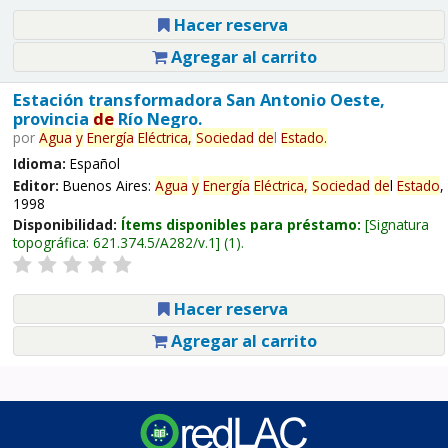
Hacer reserva
Agregar al carrito
Estación transformadora San Antonio Oeste,
provincia
de
Río Negro.
por
Agua
y
Energía
Eléctrica,
Sociedad
de
l
Estado
.
Idioma:
Español
Editor:
Buenos Aires:
Agua
y
Energía
Eléctrica,
Sociedad
de
l
Estado
,
1998
Disponibilidad:
Ítems disponibles para préstamo:
Signatura
topográfica:
621.374.5/A282/v.1
(1).
Hacer reserva
Agregar al carrito