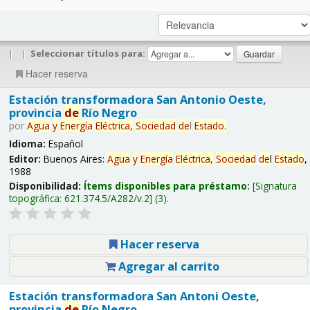
|
|
Seleccionar títulos para:
Hacer reserva
Estación transformadora San Antonio Oeste,
provincia
de
Río Negro
por
Agua
y
Energía
Eléctrica,
Sociedad
de
l
Estado
.
Idioma:
Español
Editor:
Buenos Aires:
Agua
y
Energía
Eléctrica,
Sociedad
de
l
Estado
,
1988
Disponibilidad:
Ítems disponibles para préstamo:
Signatura
topográfica:
621.374.5/A282/v.2
(3).
Hacer reserva
Agregar al carrito
Estación transformadora San Antoni Oeste,
provincia
de
Río Negro