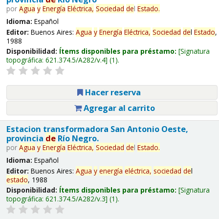
por
Agua
y
Energía
Eléctrica,
Sociedad
de
l
Estado
.
Idioma:
Español
Editor:
Buenos Aires:
Agua
y
Energía
Eléctrica,
Sociedad
de
l
Estado
,
1988
Disponibilidad:
Ítems disponibles para préstamo:
Signatura
topográfica:
621.374.5/A282/v.4
(1).
Hacer reserva
Agregar al carrito
Estacion transformadora San Antonio Oeste,
provincia
de
Río Negro.
por
Agua
y
Energía
Eléctrica,
Sociedad
de
l
Estado
.
Idioma:
Español
Editor:
Buenos Aires:
Agua
y
energía
eléctrica,
sociedad
de
l
estado
, 1988
Disponibilidad:
Ítems disponibles para préstamo:
Signatura
topográfica:
621.374.5/A282/v.3
(1).