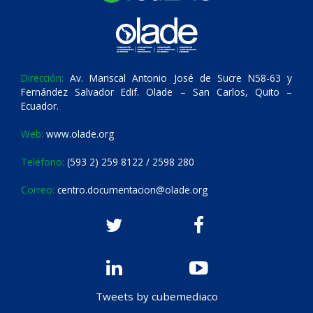
Dirección:
Av. Mariscal Antonio José de Sucre N58-63 y
Fernández Salvador Edif. Olade – San Carlos, Quito –
Ecuador.
Web:
www.olade.org
Teléfono:
(593 2) 259 8122 / 2598 280
Correo:
centro.documentacion@olade.org
Tweets by cubemediaco