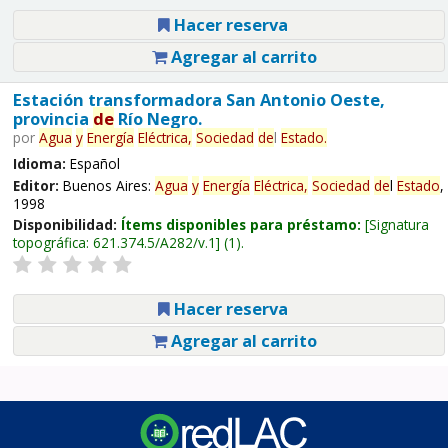
Hacer reserva
Agregar al carrito
Estación transformadora San Antonio Oeste,
provincia
de
Río Negro.
por
Agua
y
Energía
Eléctrica,
Sociedad
de
l
Estado
.
Idioma:
Español
Editor:
Buenos Aires:
Agua
y
Energía
Eléctrica,
Sociedad
de
l
Estado
,
1998
Disponibilidad:
Ítems disponibles para préstamo:
Signatura
topográfica:
621.374.5/A282/v.1
(1).
Hacer reserva
Agregar al carrito