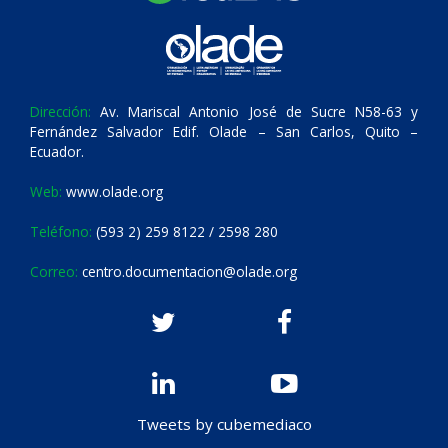
Dirección:
Av. Mariscal Antonio José de Sucre N58-63 y
Fernández Salvador Edif. Olade – San Carlos, Quito –
Ecuador.
Web:
www.olade.org
Teléfono:
(593 2) 259 8122 / 2598 280
Correo:
centro.documentacion@olade.org
Tweets by cubemediaco