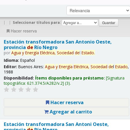
|
|
Seleccionar títulos para:
Hacer reserva
Estación transformadora San Antonio Oeste,
provincia
de
Río Negro
por
Agua
y
Energía
Eléctrica,
Sociedad
de
l
Estado
.
Idioma:
Español
Editor:
Buenos Aires:
Agua
y
Energía
Eléctrica,
Sociedad
de
l
Estado
,
1988
Disponibilidad:
Ítems disponibles para préstamo:
Signatura
topográfica:
621.374.5/A282/v.2
(3).
Hacer reserva
Agregar al carrito
Estación transformadora San Antoni Oeste,
provincia
de
Río Negro