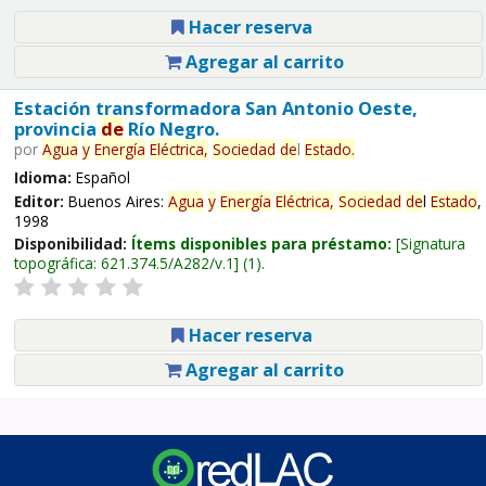
Hacer reserva
Agregar al carrito
Estación transformadora San Antonio Oeste,
provincia
de
Río Negro.
por
Agua
y
Energía
Eléctrica,
Sociedad
de
l
Estado
.
Idioma:
Español
Editor:
Buenos Aires:
Agua
y
Energía
Eléctrica,
Sociedad
de
l
Estado
,
1998
Disponibilidad:
Ítems disponibles para préstamo:
Signatura
topográfica:
621.374.5/A282/v.1
(1).
Hacer reserva
Agregar al carrito