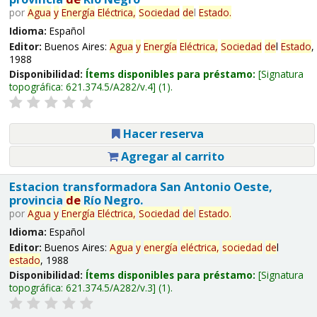
por
Agua
y
Energía
Eléctrica,
Sociedad
de
l
Estado
.
Idioma:
Español
Editor:
Buenos Aires:
Agua
y
Energía
Eléctrica,
Sociedad
de
l
Estado
,
1988
Disponibilidad:
Ítems disponibles para préstamo:
Signatura
topográfica:
621.374.5/A282/v.4
(1).
Hacer reserva
Agregar al carrito
Estacion transformadora San Antonio Oeste,
provincia
de
Río Negro.
por
Agua
y
Energía
Eléctrica,
Sociedad
de
l
Estado
.
Idioma:
Español
Editor:
Buenos Aires:
Agua
y
energía
eléctrica,
sociedad
de
l
estado
, 1988
Disponibilidad:
Ítems disponibles para préstamo:
Signatura
topográfica:
621.374.5/A282/v.3
(1).