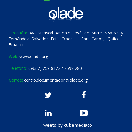
Dirección:
Av. Mariscal Antonio José de Sucre N58-63 y
Fernández Salvador Edif. Olade – San Carlos, Quito –
Ecuador.
Web:
www.olade.org
Teléfono:
(593 2) 259 8122 / 2598 280
Correo:
centro.documentacion@olade.org
Tweets by cubemediaco