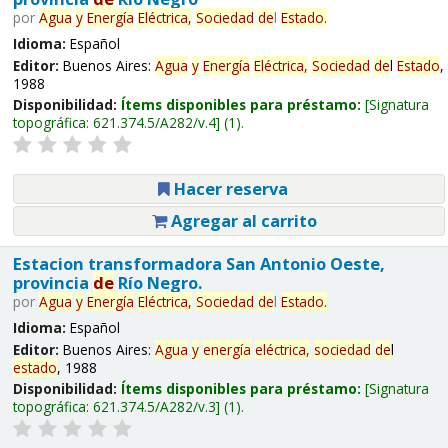
por
Agua
y
Energía
Eléctrica,
Sociedad
de
l
Estado
.
Idioma:
Español
Editor:
Buenos Aires:
Agua
y
Energía
Eléctrica,
Sociedad
de
l
Estado
,
1988
Disponibilidad:
Ítems disponibles para préstamo:
Signatura
topográfica:
621.374.5/A282/v.4
(1).
Hacer reserva
Agregar al carrito
Estacion transformadora San Antonio Oeste,
provincia
de
Río Negro.
por
Agua
y
Energía
Eléctrica,
Sociedad
de
l
Estado
.
Idioma:
Español
Editor:
Buenos Aires:
Agua
y
energía
eléctrica,
sociedad
de
l
estado
, 1988
Disponibilidad:
Ítems disponibles para préstamo:
Signatura
topográfica:
621.374.5/A282/v.3
(1).