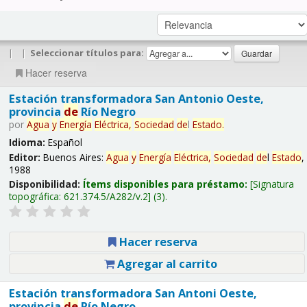
|
|
Seleccionar títulos para:
Hacer reserva
Estación transformadora San Antonio Oeste,
provincia
de
Río Negro
por
Agua
y
Energía
Eléctrica,
Sociedad
de
l
Estado
.
Idioma:
Español
Editor:
Buenos Aires:
Agua
y
Energía
Eléctrica,
Sociedad
de
l
Estado
,
1988
Disponibilidad:
Ítems disponibles para préstamo:
Signatura
topográfica:
621.374.5/A282/v.2
(3).
Hacer reserva
Agregar al carrito
Estación transformadora San Antoni Oeste,
provincia
de
Río Negro