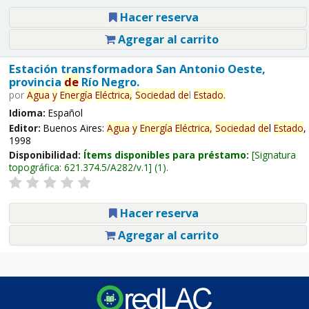
Hacer reserva
Agregar al carrito
Estación transformadora San Antonio Oeste,
provincia
de
Río Negro.
por
Agua
y
Energía
Eléctrica,
Sociedad
de
l
Estado
.
Idioma:
Español
Editor:
Buenos Aires:
Agua
y
Energía
Eléctrica,
Sociedad
de
l
Estado
,
1998
Disponibilidad:
Ítems disponibles para préstamo:
Signatura
topográfica:
621.374.5/A282/v.1
(1).
Hacer reserva
Agregar al carrito