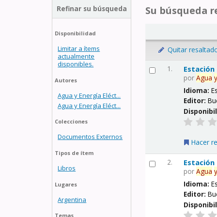
Refinar su búsqueda
Su búsqueda re
Disponibilidad
Limitar a ítems
Quitar resaltad
actualmente
disponibles.
1.
Estación
por
Agua
Autores
Idioma:
E
Agua y Energía Eléct...
Editor:
Bu
Agua y Energía Eléct...
Disponibi
Colecciones
Documentos Externos
Hacer r
Tipos de ítem
2.
Estación
Libros
por
Agua
Idioma:
E
Lugares
Editor:
Bu
Argentina
Disponibi
Temas