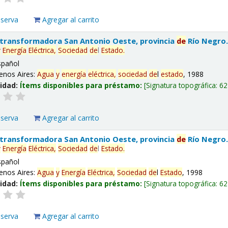
eserva
Agregar al carrito
 transformadora San Antonio Oeste, provincia
de
Río Negro
y
Energía
Eléctrica,
Sociedad
de
l
Estado
.
spañol
enos Aires:
Agua
y
energía
eléctrica,
sociedad
de
l
estado
, 1988
lidad:
Ítems disponibles para préstamo:
Signatura topográfica:
62
eserva
Agregar al carrito
 transformadora San Antonio Oeste, provincia
de
Río Negro
y
Energía
Eléctrica,
Sociedad
de
l
Estado
.
spañol
enos Aires:
Agua
y
Energía
Eléctrica,
Sociedad
de
l
Estado
, 1998
lidad:
Ítems disponibles para préstamo:
Signatura topográfica:
62
eserva
Agregar al carrito