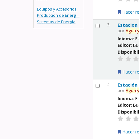
Equipos y Accesorios
Hacer r
Producción de Energí...
Sistemas de Energía
3.
Estacion
por
Agua
Idioma:
E
Editor:
Bu
Disponibi
Hacer r
4.
Estación
por
Agua
Idioma:
E
Editor:
Bu
Disponibi
Hacer r