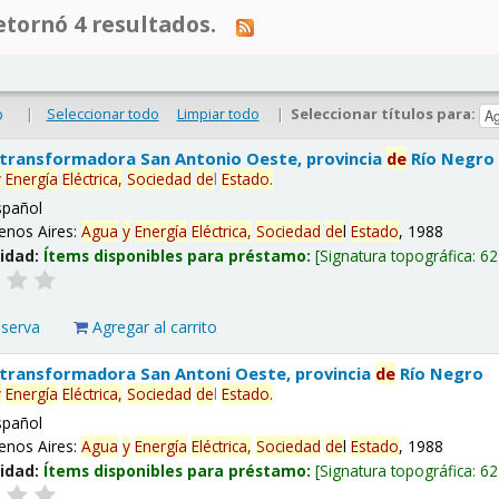
tornó 4 resultados.
|
Seleccionar todo
Limpiar todo
|
Seleccionar títulos para:
o
 transformadora San Antonio Oeste, provincia
de
Río Negro
y
Energía
Eléctrica,
Sociedad
de
l
Estado
.
spañol
enos Aires:
Agua
y
Energía
Eléctrica,
Sociedad
de
l
Estado
, 1988
lidad:
Ítems disponibles para préstamo:
Signatura topográfica:
62
eserva
Agregar al carrito
 transformadora San Antoni Oeste, provincia
de
Río Negro
y
Energía
Eléctrica,
Sociedad
de
l
Estado
.
spañol
enos Aires:
Agua
y
Energía
Eléctrica,
Sociedad
de
l
Estado
, 1988
lidad:
Ítems disponibles para préstamo:
Signatura topográfica:
62