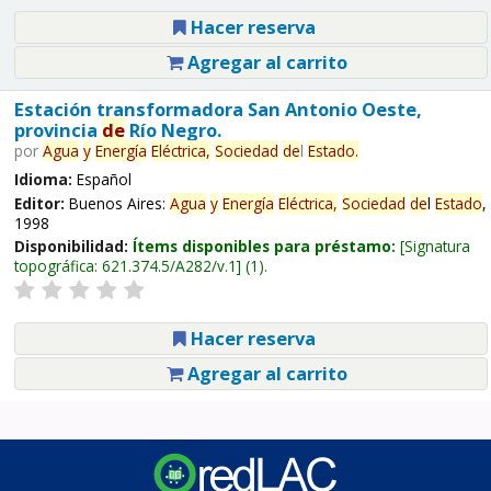
Hacer reserva
Agregar al carrito
Estación transformadora San Antonio Oeste,
provincia
de
Río Negro.
por
Agua
y
Energía
Eléctrica,
Sociedad
de
l
Estado
.
Idioma:
Español
Editor:
Buenos Aires:
Agua
y
Energía
Eléctrica,
Sociedad
de
l
Estado
,
1998
Disponibilidad:
Ítems disponibles para préstamo:
Signatura
topográfica:
621.374.5/A282/v.1
(1).
Hacer reserva
Agregar al carrito