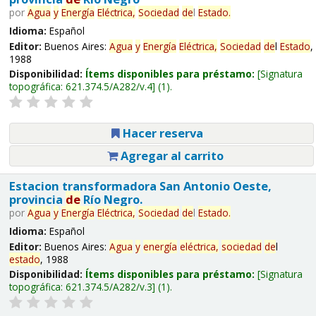
por
Agua
y
Energía
Eléctrica,
Sociedad
de
l
Estado
.
Idioma:
Español
Editor:
Buenos Aires:
Agua
y
Energía
Eléctrica,
Sociedad
de
l
Estado
,
1988
Disponibilidad:
Ítems disponibles para préstamo:
Signatura
topográfica:
621.374.5/A282/v.4
(1).
Hacer reserva
Agregar al carrito
Estacion transformadora San Antonio Oeste,
provincia
de
Río Negro.
por
Agua
y
Energía
Eléctrica,
Sociedad
de
l
Estado
.
Idioma:
Español
Editor:
Buenos Aires:
Agua
y
energía
eléctrica,
sociedad
de
l
estado
, 1988
Disponibilidad:
Ítems disponibles para préstamo:
Signatura
topográfica:
621.374.5/A282/v.3
(1).