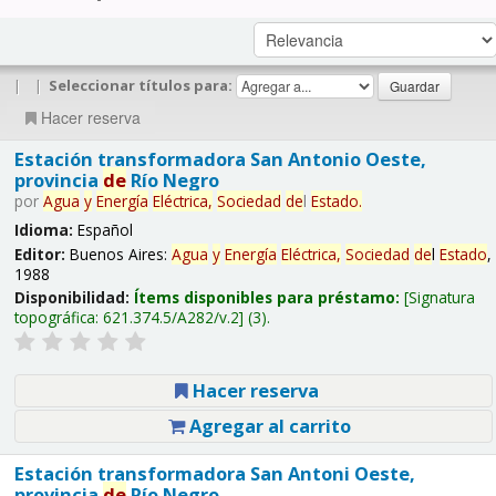
|
|
Seleccionar títulos para:
Hacer reserva
Estación transformadora San Antonio Oeste,
provincia
de
Río Negro
por
Agua
y
Energía
Eléctrica,
Sociedad
de
l
Estado
.
Idioma:
Español
Editor:
Buenos Aires:
Agua
y
Energía
Eléctrica,
Sociedad
de
l
Estado
,
1988
Disponibilidad:
Ítems disponibles para préstamo:
Signatura
topográfica:
621.374.5/A282/v.2
(3).
Hacer reserva
Agregar al carrito
Estación transformadora San Antoni Oeste,
provincia
de
Río Negro