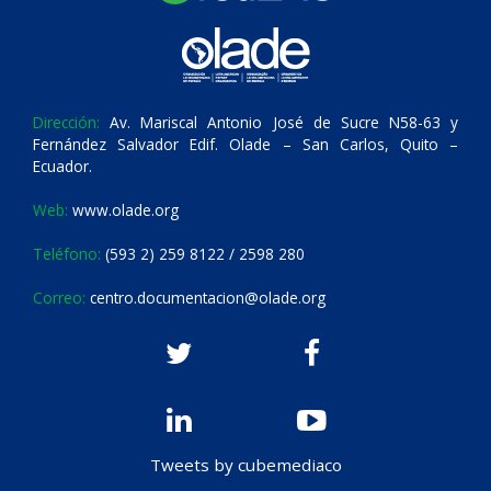
Dirección:
Av. Mariscal Antonio José de Sucre N58-63 y
Fernández Salvador Edif. Olade – San Carlos, Quito –
Ecuador.
Web:
www.olade.org
Teléfono:
(593 2) 259 8122 / 2598 280
Correo:
centro.documentacion@olade.org
Tweets by cubemediaco