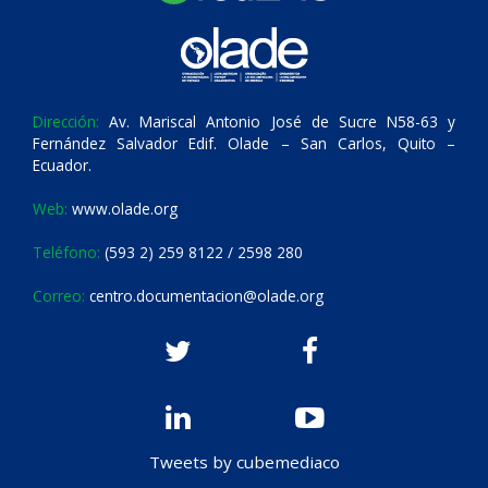
Dirección:
Av. Mariscal Antonio José de Sucre N58-63 y
Fernández Salvador Edif. Olade – San Carlos, Quito –
Ecuador.
Web:
www.olade.org
Teléfono:
(593 2) 259 8122 / 2598 280
Correo:
centro.documentacion@olade.org
Tweets by cubemediaco