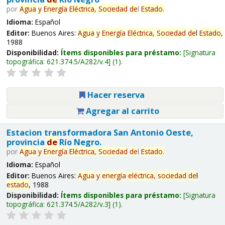
por
Agua
y
Energía
Eléctrica,
Sociedad
de
l
Estado
.
Idioma:
Español
Editor:
Buenos Aires:
Agua
y
Energía
Eléctrica,
Sociedad
de
l
Estado
,
1988
Disponibilidad:
Ítems disponibles para préstamo:
Signatura
topográfica:
621.374.5/A282/v.4
(1).
Hacer reserva
Agregar al carrito
Estacion transformadora San Antonio Oeste,
provincia
de
Río Negro.
por
Agua
y
Energía
Eléctrica,
Sociedad
de
l
Estado
.
Idioma:
Español
Editor:
Buenos Aires:
Agua
y
energía
eléctrica,
sociedad
de
l
estado
, 1988
Disponibilidad:
Ítems disponibles para préstamo:
Signatura
topográfica:
621.374.5/A282/v.3
(1).