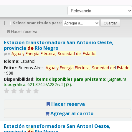
|
|
Seleccionar títulos para:
Hacer reserva
Estación transformadora San Antonio Oeste,
provincia
de
Río Negro
por
Agua
y
Energía
Eléctrica,
Sociedad
de
l
Estado
.
Idioma:
Español
Editor:
Buenos Aires:
Agua
y
Energía
Eléctrica,
Sociedad
de
l
Estado
,
1988
Disponibilidad:
Ítems disponibles para préstamo:
Signatura
topográfica:
621.374.5/A282/v.2
(3).
Hacer reserva
Agregar al carrito
Estación transformadora San Antoni Oeste,
provincia
de
Río Negro