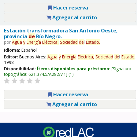
Hacer reserva
Agregar al carrito
Estación transformadora San Antonio Oeste,
provincia
de
Río Negro.
por
Agua
y
Energía
Eléctrica,
Sociedad
de
l
Estado
.
Idioma:
Español
Editor:
Buenos Aires:
Agua
y
Energía
Eléctrica,
Sociedad
de
l
Estado
,
1998
Disponibilidad:
Ítems disponibles para préstamo:
Signatura
topográfica:
621.374.5/A282/v.1
(1).
Hacer reserva
Agregar al carrito