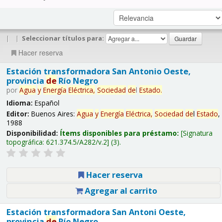
|
|
Seleccionar títulos para:
Hacer reserva
Estación transformadora San Antonio Oeste,
provincia
de
Río Negro
por
Agua
y
Energía
Eléctrica,
Sociedad
de
l
Estado
.
Idioma:
Español
Editor:
Buenos Aires:
Agua
y
Energía
Eléctrica,
Sociedad
de
l
Estado
,
1988
Disponibilidad:
Ítems disponibles para préstamo:
Signatura
topográfica:
621.374.5/A282/v.2
(3).
Hacer reserva
Agregar al carrito
Estación transformadora San Antoni Oeste,
provincia
de
Río Negro