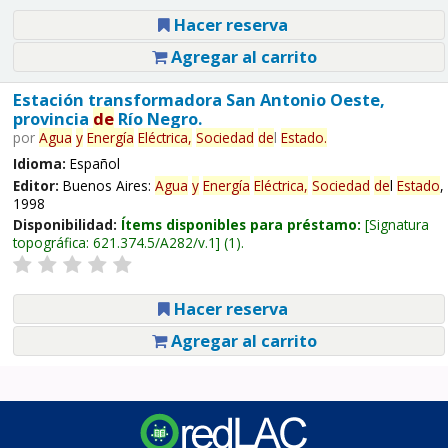
Hacer reserva
Agregar al carrito
Estación transformadora San Antonio Oeste,
provincia
de
Río Negro.
por
Agua
y
Energía
Eléctrica,
Sociedad
de
l
Estado
.
Idioma:
Español
Editor:
Buenos Aires:
Agua
y
Energía
Eléctrica,
Sociedad
de
l
Estado
,
1998
Disponibilidad:
Ítems disponibles para préstamo:
Signatura
topográfica:
621.374.5/A282/v.1
(1).
Hacer reserva
Agregar al carrito