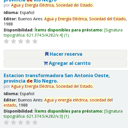
por
Agua
y
Energía
Eléctrica,
Sociedad
de
l
Estado
.
Idioma:
Español
Editor:
Buenos Aires:
Agua
y
Energía
Eléctrica,
Sociedad
de
l
Estado
,
1988
Disponibilidad:
Ítems disponibles para préstamo:
Signatura
topográfica:
621.374.5/A282/v.4
(1).
Hacer reserva
Agregar al carrito
Estacion transformadora San Antonio Oeste,
provincia
de
Río Negro.
por
Agua
y
Energía
Eléctrica,
Sociedad
de
l
Estado
.
Idioma:
Español
Editor:
Buenos Aires:
Agua
y
energía
eléctrica,
sociedad
de
l
estado
, 1988
Disponibilidad:
Ítems disponibles para préstamo:
Signatura
topográfica:
621.374.5/A282/v.3
(1).