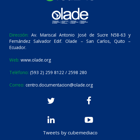
Dirección:
Av. Mariscal Antonio José de Sucre N58-63 y
Fernández Salvador Edif. Olade – San Carlos, Quito –
Ecuador.
Web:
www.olade.org
Teléfono:
(593 2) 259 8122 / 2598 280
Correo:
centro.documentacion@olade.org
Tweets by cubemediaco