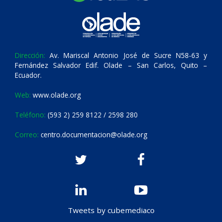
Dirección:
Av. Mariscal Antonio José de Sucre N58-63 y
Fernández Salvador Edif. Olade – San Carlos, Quito –
Ecuador.
Web:
www.olade.org
Teléfono:
(593 2) 259 8122 / 2598 280
Correo:
centro.documentacion@olade.org
Tweets by cubemediaco