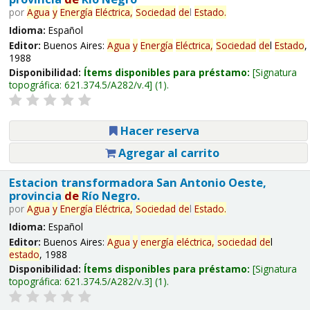
por
Agua
y
Energía
Eléctrica,
Sociedad
de
l
Estado
.
Idioma:
Español
Editor:
Buenos Aires:
Agua
y
Energía
Eléctrica,
Sociedad
de
l
Estado
,
1988
Disponibilidad:
Ítems disponibles para préstamo:
Signatura
topográfica:
621.374.5/A282/v.4
(1).
Hacer reserva
Agregar al carrito
Estacion transformadora San Antonio Oeste,
provincia
de
Río Negro.
por
Agua
y
Energía
Eléctrica,
Sociedad
de
l
Estado
.
Idioma:
Español
Editor:
Buenos Aires:
Agua
y
energía
eléctrica,
sociedad
de
l
estado
, 1988
Disponibilidad:
Ítems disponibles para préstamo:
Signatura
topográfica:
621.374.5/A282/v.3
(1).