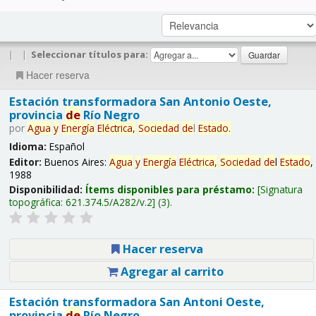
|
|
Seleccionar títulos para:
Hacer reserva
Estación transformadora San Antonio Oeste,
provincia
de
Río Negro
por
Agua
y
Energía
Eléctrica,
Sociedad
de
l
Estado
.
Idioma:
Español
Editor:
Buenos Aires:
Agua
y
Energía
Eléctrica,
Sociedad
de
l
Estado
,
1988
Disponibilidad:
Ítems disponibles para préstamo:
Signatura
topográfica:
621.374.5/A282/v.2
(3).
Hacer reserva
Agregar al carrito
Estación transformadora San Antoni Oeste,
provincia
de
Río Negro