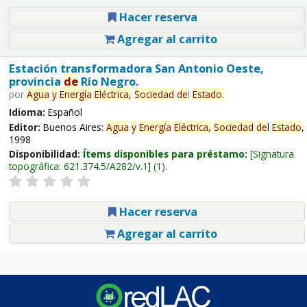
Hacer reserva
Agregar al carrito
Estación transformadora San Antonio Oeste,
provincia
de
Río Negro.
por
Agua
y
Energía
Eléctrica,
Sociedad
de
l
Estado
.
Idioma:
Español
Editor:
Buenos Aires:
Agua
y
Energía
Eléctrica,
Sociedad
de
l
Estado
,
1998
Disponibilidad:
Ítems disponibles para préstamo:
Signatura
topográfica:
621.374.5/A282/v.1
(1).
Hacer reserva
Agregar al carrito