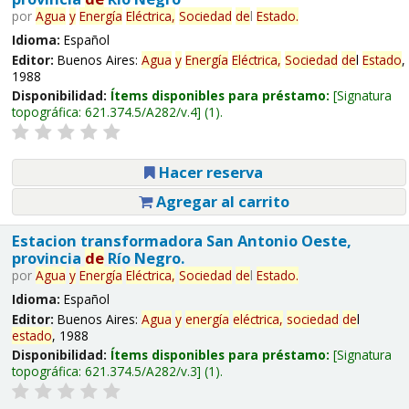
por
Agua
y
Energía
Eléctrica,
Sociedad
de
l
Estado
.
Idioma:
Español
Editor:
Buenos Aires:
Agua
y
Energía
Eléctrica,
Sociedad
de
l
Estado
,
1988
Disponibilidad:
Ítems disponibles para préstamo:
Signatura
topográfica:
621.374.5/A282/v.4
(1).
Hacer reserva
Agregar al carrito
Estacion transformadora San Antonio Oeste,
provincia
de
Río Negro.
por
Agua
y
Energía
Eléctrica,
Sociedad
de
l
Estado
.
Idioma:
Español
Editor:
Buenos Aires:
Agua
y
energía
eléctrica,
sociedad
de
l
estado
, 1988
Disponibilidad:
Ítems disponibles para préstamo:
Signatura
topográfica:
621.374.5/A282/v.3
(1).