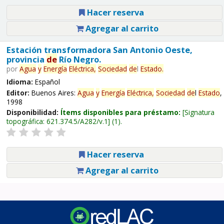
Hacer reserva
Agregar al carrito
Estación transformadora San Antonio Oeste,
provincia
de
Río Negro.
por
Agua
y
Energía
Eléctrica,
Sociedad
de
l
Estado
.
Idioma:
Español
Editor:
Buenos Aires:
Agua
y
Energía
Eléctrica,
Sociedad
de
l
Estado
,
1998
Disponibilidad:
Ítems disponibles para préstamo:
Signatura
topográfica:
621.374.5/A282/v.1
(1).
Hacer reserva
Agregar al carrito