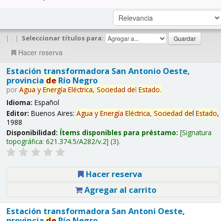
|
|
Seleccionar títulos para:
Hacer reserva
Estación transformadora San Antonio Oeste,
provincia
de
Río Negro
por
Agua
y
Energía
Eléctrica,
Sociedad
de
l
Estado
.
Idioma:
Español
Editor:
Buenos Aires:
Agua
y
Energía
Eléctrica,
Sociedad
de
l
Estado
,
1988
Disponibilidad:
Ítems disponibles para préstamo:
Signatura
topográfica:
621.374.5/A282/v.2
(3).
Hacer reserva
Agregar al carrito
Estación transformadora San Antoni Oeste,
provincia
de
Río Negro