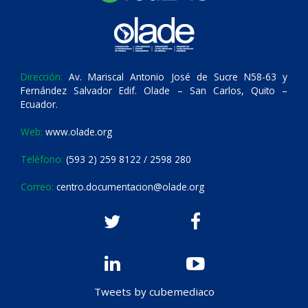
Dirección:
Av. Mariscal Antonio José de Sucre N58-63 y
Fernández Salvador Edif. Olade – San Carlos, Quito –
Ecuador.
Web:
www.olade.org
Teléfono:
(593 2) 259 8122 / 2598 280
Correo:
centro.documentacion@olade.org
Tweets by cubemediaco