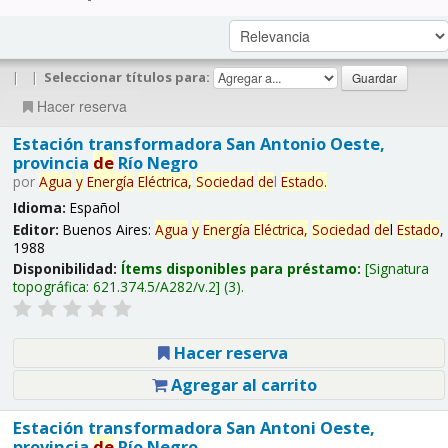
|
|
Seleccionar títulos para:
Hacer reserva
Estación transformadora San Antonio Oeste,
provincia
de
Río Negro
por
Agua
y
Energía
Eléctrica,
Sociedad
de
l
Estado
.
Idioma:
Español
Editor:
Buenos Aires:
Agua
y
Energía
Eléctrica,
Sociedad
de
l
Estado
,
1988
Disponibilidad:
Ítems disponibles para préstamo:
Signatura
topográfica:
621.374.5/A282/v.2
(3).
Hacer reserva
Agregar al carrito
Estación transformadora San Antoni Oeste,
provincia
de
Río Negro