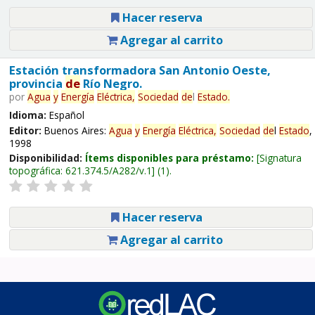
Hacer reserva
Agregar al carrito
Estación transformadora San Antonio Oeste,
provincia
de
Río Negro.
por
Agua
y
Energía
Eléctrica,
Sociedad
de
l
Estado
.
Idioma:
Español
Editor:
Buenos Aires:
Agua
y
Energía
Eléctrica,
Sociedad
de
l
Estado
,
1998
Disponibilidad:
Ítems disponibles para préstamo:
Signatura
topográfica:
621.374.5/A282/v.1
(1).
Hacer reserva
Agregar al carrito