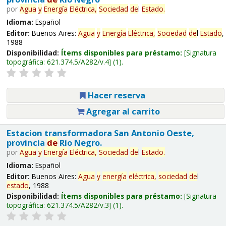
por
Agua
y
Energía
Eléctrica,
Sociedad
de
l
Estado
.
Idioma:
Español
Editor:
Buenos Aires:
Agua
y
Energía
Eléctrica,
Sociedad
de
l
Estado
,
1988
Disponibilidad:
Ítems disponibles para préstamo:
Signatura
topográfica:
621.374.5/A282/v.4
(1).
Hacer reserva
Agregar al carrito
Estacion transformadora San Antonio Oeste,
provincia
de
Río Negro.
por
Agua
y
Energía
Eléctrica,
Sociedad
de
l
Estado
.
Idioma:
Español
Editor:
Buenos Aires:
Agua
y
energía
eléctrica,
sociedad
de
l
estado
, 1988
Disponibilidad:
Ítems disponibles para préstamo:
Signatura
topográfica:
621.374.5/A282/v.3
(1).