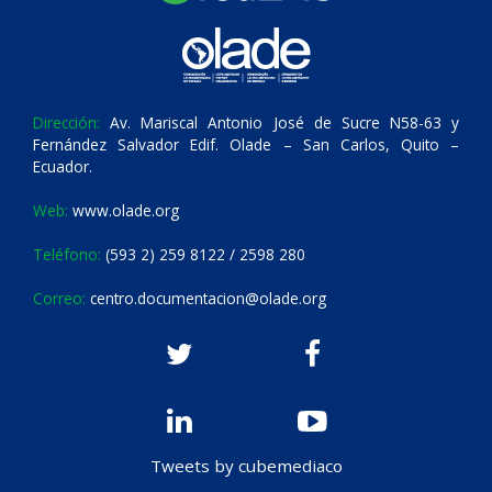
Dirección:
Av. Mariscal Antonio José de Sucre N58-63 y
Fernández Salvador Edif. Olade – San Carlos, Quito –
Ecuador.
Web:
www.olade.org
Teléfono:
(593 2) 259 8122 / 2598 280
Correo:
centro.documentacion@olade.org
Tweets by cubemediaco