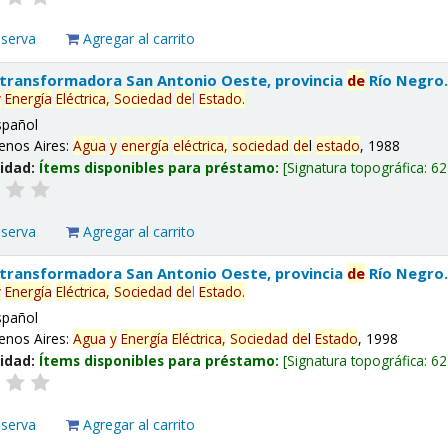
eserva
Agregar al carrito
 transformadora San Antonio Oeste, provincia
de
Río Negro
y
Energía
Eléctrica,
Sociedad
de
l
Estado
.
spañol
enos Aires:
Agua
y
energía
eléctrica,
sociedad
de
l
estado
, 1988
lidad:
Ítems disponibles para préstamo:
Signatura topográfica:
62
eserva
Agregar al carrito
 transformadora San Antonio Oeste, provincia
de
Río Negro
y
Energía
Eléctrica,
Sociedad
de
l
Estado
.
spañol
enos Aires:
Agua
y
Energía
Eléctrica,
Sociedad
de
l
Estado
, 1998
lidad:
Ítems disponibles para préstamo:
Signatura topográfica:
62
eserva
Agregar al carrito