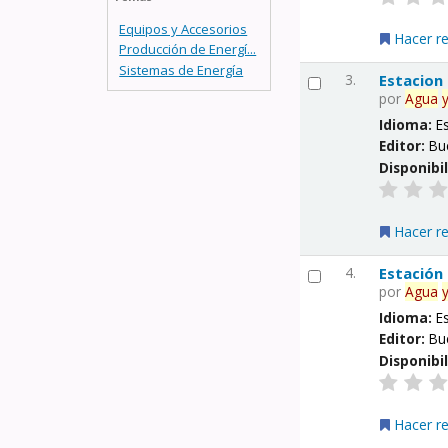
Equipos y Accesorios
Hacer r
Producción de Energí...
Sistemas de Energía
3.
Estacion
por
Agua
Idioma:
E
Editor:
Bu
Disponibi
Hacer r
4.
Estación
por
Agua
Idioma:
E
Editor:
Bu
Disponibi
Hacer r