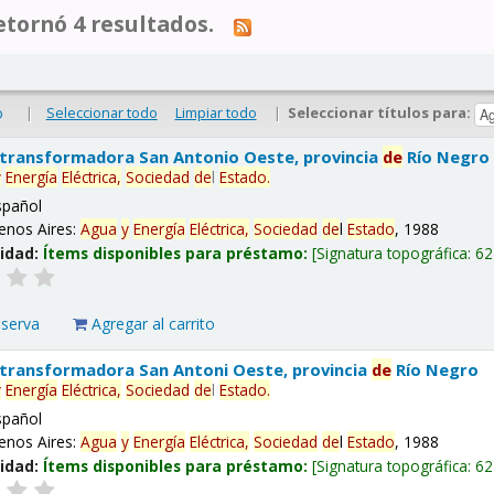
tornó 4 resultados.
|
Seleccionar todo
Limpiar todo
|
Seleccionar títulos para:
o
 transformadora San Antonio Oeste, provincia
de
Río Negro
y
Energía
Eléctrica,
Sociedad
de
l
Estado
.
spañol
enos Aires:
Agua
y
Energía
Eléctrica,
Sociedad
de
l
Estado
, 1988
lidad:
Ítems disponibles para préstamo:
Signatura topográfica:
62
eserva
Agregar al carrito
 transformadora San Antoni Oeste, provincia
de
Río Negro
y
Energía
Eléctrica,
Sociedad
de
l
Estado
.
spañol
enos Aires:
Agua
y
Energía
Eléctrica,
Sociedad
de
l
Estado
, 1988
lidad:
Ítems disponibles para préstamo:
Signatura topográfica:
62