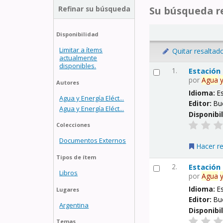
Refinar su búsqueda
Su búsqueda re
Disponibilidad
Limitar a ítems
Quitar resaltad
actualmente
disponibles.
1.
Estación
por
Agua
Autores
Idioma:
E
Agua y Energía Eléct...
Editor:
Bu
Agua y Energía Eléct...
Disponibi
Colecciones
Documentos Externos
Hacer r
Tipos de ítem
2.
Estación
Libros
por
Agua
Idioma:
E
Lugares
Editor:
Bu
Argentina
Disponibi
Temas