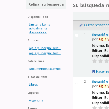
Refinar su búsqueda
Su búsqueda re
Disponibilidad
Limitar a ítems
Quitar resaltad
actualmente
disponibles.
1.
Estación
por
Agua
Autores
Idioma:
E
Agua y Energía Eléct...
Editor:
Bu
Agua y Energía Eléct...
Disponibi
Colecciones
Documentos Externos
Hacer r
Tipos de ítem
2.
Estación
Libros
por
Agua
Idioma:
E
Lugares
Editor:
Bu
Argentina
Disponibi
Temas