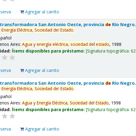
eserva
Agregar al carrito
 transformadora San Antonio Oeste, provincia
de
Río Negro
y
Energía
Eléctrica,
Sociedad
de
l
Estado
.
spañol
enos Aires:
Agua
y
energía
eléctrica,
sociedad
de
l
estado
, 1988
lidad:
Ítems disponibles para préstamo:
Signatura topográfica:
62
eserva
Agregar al carrito
 transformadora San Antonio Oeste, provincia
de
Río Negro
y
Energía
Eléctrica,
Sociedad
de
l
Estado
.
spañol
enos Aires:
Agua
y
Energía
Eléctrica,
Sociedad
de
l
Estado
, 1998
lidad:
Ítems disponibles para préstamo:
Signatura topográfica:
62
eserva
Agregar al carrito