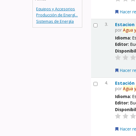
Equipos y Accesorios
Hacer r
Producción de Energí...
Sistemas de Energía
3.
Estacion
por
Agua
Idioma:
E
Editor:
Bu
Disponibi
Hacer r
4.
Estación
por
Agua
Idioma:
E
Editor:
Bu
Disponibi
Hacer r