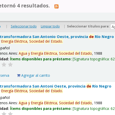
tornó 4 resultados.
|
Seleccionar todo
Limpiar todo
|
Seleccionar títulos para:
o
 transformadora San Antonio Oeste, provincia
de
Río Negro
y
Energía
Eléctrica,
Sociedad
de
l
Estado
.
spañol
enos Aires:
Agua
y
Energía
Eléctrica,
Sociedad
de
l
Estado
, 1988
lidad:
Ítems disponibles para préstamo:
Signatura topográfica:
62
eserva
Agregar al carrito
 transformadora San Antoni Oeste, provincia
de
Río Negro
y
Energía
Eléctrica,
Sociedad
de
l
Estado
.
spañol
enos Aires:
Agua
y
Energía
Eléctrica,
Sociedad
de
l
Estado
, 1988
lidad:
Ítems disponibles para préstamo:
Signatura topográfica:
62