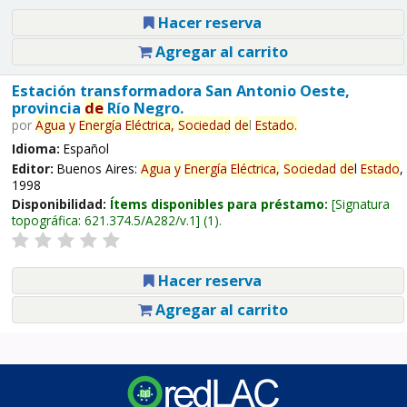
Hacer reserva
Agregar al carrito
Estación transformadora San Antonio Oeste,
provincia
de
Río Negro.
por
Agua
y
Energía
Eléctrica,
Sociedad
de
l
Estado
.
Idioma:
Español
Editor:
Buenos Aires:
Agua
y
Energía
Eléctrica,
Sociedad
de
l
Estado
,
1998
Disponibilidad:
Ítems disponibles para préstamo:
Signatura
topográfica:
621.374.5/A282/v.1
(1).
Hacer reserva
Agregar al carrito