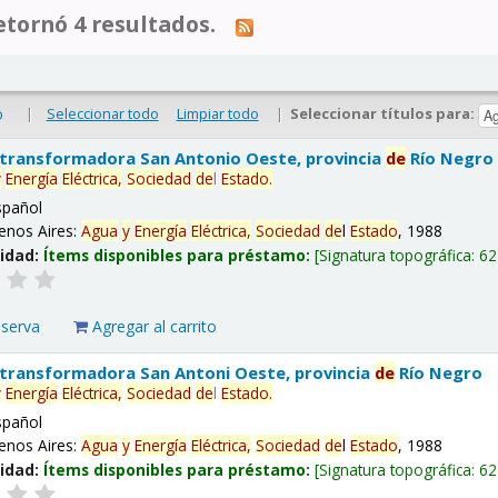
tornó 4 resultados.
|
Seleccionar todo
Limpiar todo
|
Seleccionar títulos para:
o
 transformadora San Antonio Oeste, provincia
de
Río Negro
y
Energía
Eléctrica,
Sociedad
de
l
Estado
.
spañol
enos Aires:
Agua
y
Energía
Eléctrica,
Sociedad
de
l
Estado
, 1988
lidad:
Ítems disponibles para préstamo:
Signatura topográfica:
62
eserva
Agregar al carrito
 transformadora San Antoni Oeste, provincia
de
Río Negro
y
Energía
Eléctrica,
Sociedad
de
l
Estado
.
spañol
enos Aires:
Agua
y
Energía
Eléctrica,
Sociedad
de
l
Estado
, 1988
lidad:
Ítems disponibles para préstamo:
Signatura topográfica:
62