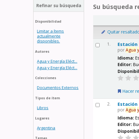
Refinar su búsqueda
Su búsqueda re
Disponibilidad
Limitar a ítems
Quitar resaltad
actualmente
disponibles.
1.
Estación
por
Agua
Autores
Idioma:
E
Agua y Energía Eléct...
Editor:
Bu
Agua y Energía Eléct...
Disponibi
Colecciones
Documentos Externos
Hacer r
Tipos de ítem
2.
Estación
Libros
por
Agua
Idioma:
E
Lugares
Editor:
Bu
Argentina
Disponibi
Temas