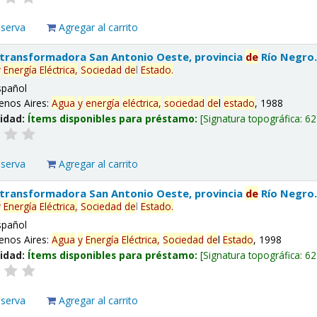
eserva
Agregar al carrito
 transformadora San Antonio Oeste, provincia
de
Río Negro
y
Energía
Eléctrica,
Sociedad
de
l
Estado
.
spañol
enos Aires:
Agua
y
energía
eléctrica,
sociedad
de
l
estado
, 1988
lidad:
Ítems disponibles para préstamo:
Signatura topográfica:
62
eserva
Agregar al carrito
 transformadora San Antonio Oeste, provincia
de
Río Negro
y
Energía
Eléctrica,
Sociedad
de
l
Estado
.
spañol
enos Aires:
Agua
y
Energía
Eléctrica,
Sociedad
de
l
Estado
, 1998
lidad:
Ítems disponibles para préstamo:
Signatura topográfica:
62
eserva
Agregar al carrito