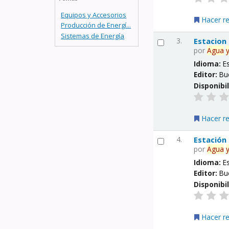
Equipos y Accesorios
Hacer r
Producción de Energí...
Sistemas de Energía
3.
Estacion
por
Agua
Idioma:
E
Editor:
Bu
Disponibi
Hacer r
4.
Estación
por
Agua
Idioma:
E
Editor:
Bu
Disponibi
Hacer r